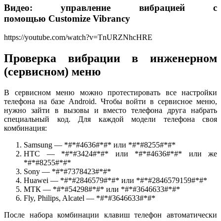
Видео: управление вибрацией с
помощью Customize Vibrancy
https://youtube.com/watch?v=TnURZNhcHRE
Проверка вибрации в инженерном
(сервисном) меню
В сервисном меню можно протестировать все настройки
телефона на базе Android. Чтобы войти в сервисное меню,
нужно зайти в вызовы и вместо телефона друга набрать
специальный код. Для каждой модели телефона своя
комбинация:
Samsung — *#*#4636#*#* или *#*#8255#*#*
HTC — *#*#3424#*#* или *#*#4636#*#* или же
*#*#8255#*#*
Sony — *#*#7378423#*#*
Huawei — *#*#2846579#*#* или *#*#2846579159#*#*
МТК — *#*#54298#*#* или *#*#3646633#*#*
Fly, Philips, Alcatel — *#*#3646633#*#*
После набора комбинации клавиш телефон автоматически