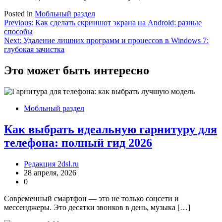
Posted in
Мобльный раздел
Навигация
Previous:
Как сделать скриншот экрана на Android: разные
способы
по
Next:
Удаление лишних программ и процессов в Windows 7:
записям
глубокая зачистка
Это может быть интересно
Мобльный раздел
Как выбрать идеальную гарнитуру для
телефона: полный гид 2026
Редакция 2dsl.ru
28 апреля, 2026
0
Современный смартфон — это не только соцсети и
мессенджеры. Это десятки звонков в день, музыка […]