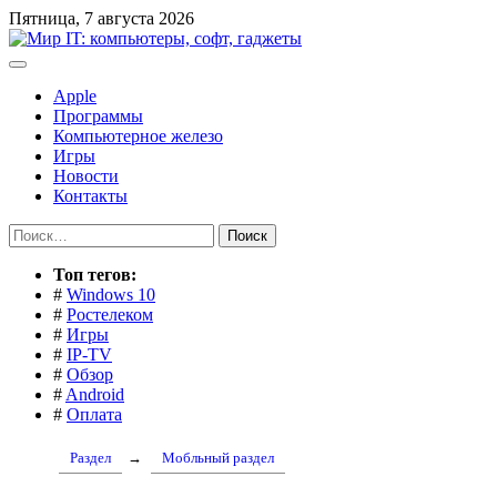
Перейти
Пятница, 7 августа 2026
к
содержимому
Apple
Программы
Компьютерное железо
Игры
Новости
Контакты
Найти:
Toп тегов:
#
Windows 10
#
Ростелеком
#
Игры
#
IP-TV
#
Обзор
#
Android
#
Оплата
Раздел
→
Мобльный раздел