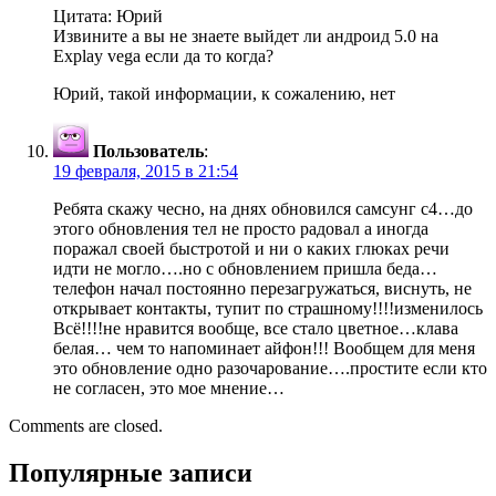
Цитата: Юрий
Извините а вы не знаете выйдет ли андроид 5.0 на
Explay vega если да то когда?
Юрий, такой информации, к сожалению, нет
Пользователь
:
19 февраля, 2015 в 21:54
Ребята скажу чесно, на днях обновился самсунг с4…до
этого обновления тел не просто радовал а иногда
поражал своей быстротой и ни о каких глюках речи
идти не могло….но с обновлением пришла беда…
телефон начал постоянно перезагружаться, виснуть, не
открывает контакты, тупит по страшному!!!!изменилось
Всё!!!!не нравится вообще, все стало цветное…клава
белая… чем то напоминает айфон!!! Вообщем для меня
это обновление одно разочарование….простите если кто
не согласен, это мое мнение…
Comments are closed.
Популярные записи