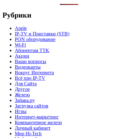
Рубрики
Apple
IP-TV и Приставки (STB)
PON оборудование
Wi-Fi
Абонентам TTK
Акции
Ваши вопросы
Видеокарты
Вокруг Интернета
Всё про IP-TV
Для Сайта
Другое
Железо
Забава.ру
Загрузка сайтов
Игры
Интернет-маркетинг
Компьютерное железо
Личный кабинет
Мир Hi-Tech