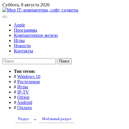
Перейти
Суббота, 8 августа 2026
к
содержимому
Apple
Программы
Компьютерное железо
Игры
Новости
Контакты
Найти:
Toп тегов:
#
Windows 10
#
Ростелеком
#
Игры
#
IP-TV
#
Обзор
#
Android
#
Оплата
Раздел
→
Мобльный раздел