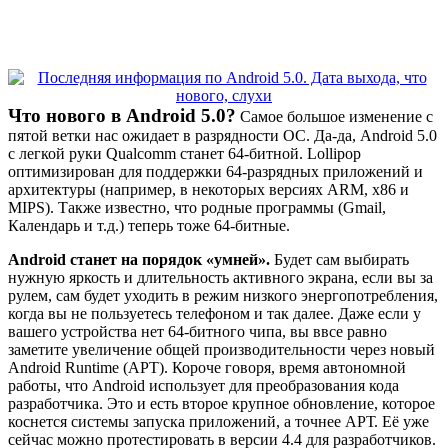
Что нового в Android 5.0?
Самое большое изменение с
пятой ветки нас ожидает в разрядности ОС. Да-да, Android 5.0
с легкой руки Qualcomm станет 64-битной. Lollipop
оптимизирован для поддержки 64-разрядных приложений и
архитектуры (например, в некоторых версиях ARM, x86 и
MIPS). Также известно, что родные программы (Gmail,
Календарь и т.д.) теперь тоже 64-битные.
Android станет на порядок «умней».
Будет сам выбирать
нужную яркость и длительность активного экрана, если вы за
рулем, сам будет уходить в режим низкого энергопотребления,
когда вы не пользуетесь телефоном и так далее. Даже если у
вашего устройства нет 64-битного чипа, вы ввсе равно
заметите увеличение общей производительности через новый
Android Runtime (АРТ). Короче говоря, время автономной
работы, что Android использует для преобразования кода
разработчика. Это и есть второе крупное обновление, которое
коснется системы запуска приложений, а точнее АРТ. Её уже
сейчас можно протестировать в версии 4.4 для разработчиков.