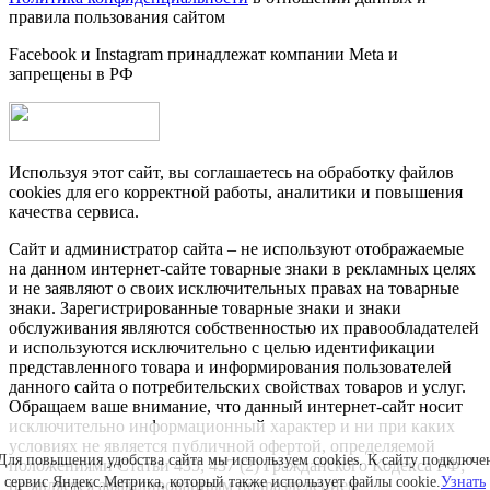
правила пользования сайтом
Facebook и Instagram принадлежат компании Metа и
запрещены в РФ
Используя этот сайт, вы соглашаетесь на обработку файлов
cookies для его корректной работы, аналитики и повышения
качества сервиса.
Сайт и администратор сайта – не используют отображаемые
на данном интернет-сайте товарные знаки в рекламных целях
и не заявляют о своих исключительных правах на товарные
знаки. Зарегистрированные товарные знаки и знаки
обслуживания являются собственностью их правообладателей
и используются исключительно с целью идентификации
представленного товара и информирования пользователей
данного сайта о потребительских свойствах товаров и услуг.
Обращаем ваше внимание, что данный интернет-сайт носит
исключительно информационный характер и ни при каких
условиях не является публичной офертой, определяемой
Для повышения удобства сайта мы используем cookies. К сайту подключе
положениями Статьи 435, 437 (2) Гражданского Кодекса РФ;
сервис Яндекс.Метрика, который также использует файлы cookie.
Узнать
не является аффилированным подразделением