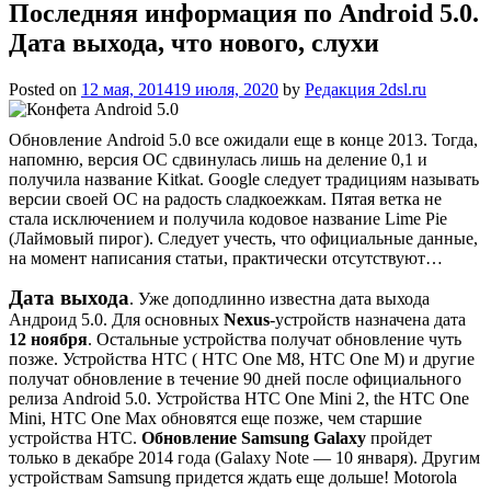
Последняя информация по Android 5.0.
Дата выхода, что нового, слухи
Posted on
12 мая, 2014
19 июля, 2020
by
Редакция 2dsl.ru
Обновление Android 5.0 все ожидали еще в конце 2013. Тогда,
напомню, версия ОС сдвинулась лишь на деление 0,1 и
получила название Kitkat. Google следует традициям называть
версии своей ОС на радость сладкоежкам. Пятая ветка не
стала исключением и получила кодовое название Lime Pie
(Лаймовый пирог). Следует учесть, что официальные данные,
на момент
написания статьи, практически отсутствуют…
Дата выхода
. Уже доподлинно известна дата выхода
Андроид 5.0. Для основных
Nexus
-устройств назначена дата
12 ноября
. Остальные устройства получат обновление чуть
позже. Устройства HTC ( HTC One M8, HTC One M) и другие
получат обновление в течение 90 дней после официального
релиза Android 5.0. Устройства HTC One Mini 2, the HTC One
Mini, HTC One Max обновятся еще позже, чем старшие
устройства HTC.
Обновление Samsung Galaxy
пройдет
только в декабре 2014 года (Galaxy Note — 10 января). Другим
устройствам Samsung придется ждать еще дольше! Motorola