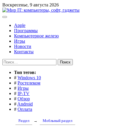
Перейти
Воскресенье, 9 августа 2026
к
содержимому
Apple
Программы
Компьютерное железо
Игры
Новости
Контакты
Найти:
Toп тегов:
#
Windows 10
#
Ростелеком
#
Игры
#
IP-TV
#
Обзор
#
Android
#
Оплата
Раздел
→
Мобльный раздел