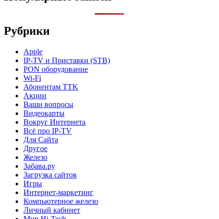
Рубрики
Apple
IP-TV и Приставки (STB)
PON оборудование
Wi-Fi
Абонентам TTK
Акции
Ваши вопросы
Видеокарты
Вокруг Интернета
Всё про IP-TV
Для Сайта
Другое
Железо
Забава.ру
Загрузка сайтов
Игры
Интернет-маркетинг
Компьютерное железо
Личный кабинет
Мир Hi-Tech