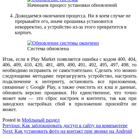
Начинаем процесс установки обновлений
Дожидаемся окончания процесса. Ни в коем случае не
прерывайте его, иначе прошивка установится
некорректно, а устройство из-за этого превратится в
кирпич.
Система обновлена
Итак, если в Play Market появляется ошибка с кодом 400, 404,
406, 409, 410, 420, 481, 489, 490, 491, 492, 495, 497, 498, то
необходимо исправить ее самостоятельно. Сделать это можно
следующими методами: перезагрузить устройство, настроить
подключение к интернету, остановить все приложения,
связанные с Google Play, а также очистить их кэш и данные,
обновить версию прошивки. Но единственное, что точно
может вам — это сброс настроек и контента, так как при
заводских настройках сбой в приложении произойти не
может.
Posted in
Мобльный раздел
Навигация
Previous:
Как заблокировать доступ к сайту на компьютере
Next:
Как установить фото на контакт при звонке на Android
по