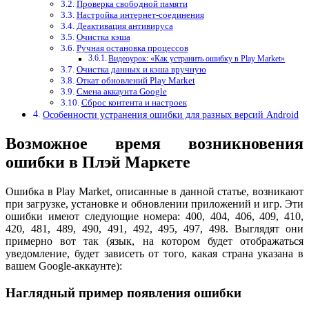
Проверка свободной памяти
Настройка интернет-соединения
Деактивация антивируса
Очистка кэша
Ручная остановка процессов
Видеоурок: «Как устранить ошибку в Play Market»
Очистка данных и кэша вручную
Откат обновлений Play Market
Смена аккаунта Google
Сброс контента и настроек
Особенности устранения ошибки для разных версий Android
Возможное время возникновения
ошибки в Плэй Маркете
Ошибка в Play Market, описанные в данной статье, возникают
при загрузке, установке и обновлении приложений и игр. Эти
ошибки имеют следующие номера: 400, 404, 406, 409, 410,
420, 481, 489, 490, 491, 492, 495, 497, 498. Выглядят они
примерно вот так (язык, на котором будет отображаться
уведомление, будет зависеть от того, какая страна указана в
вашем Google-аккаунте):
Наглядный пример появления ошибки