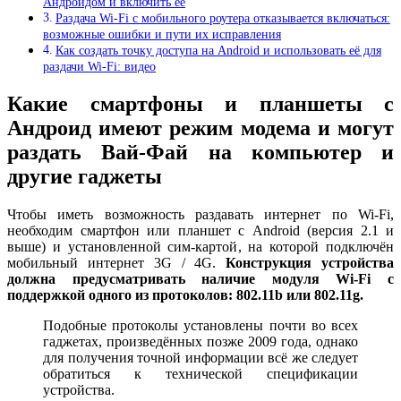
Андроидом и включить её
Раздача Wi-Fi c мобильного роутера отказывается включаться:
возможные ошибки и пути их исправления
Как создать точку доступа на Android и использовать её для
раздачи Wi-Fi: видео
Какие смартфоны и планшеты с
Андроид имеют режим модема и могут
раздать Вай-Фай на компьютер и
другие гаджеты
Чтобы иметь возможность раздавать интернет по Wi-Fi,
необходим смартфон или планшет с Android (версия 2.1 и
выше) и установленной сим-картой, на которой подключён
мобильный интернет 3G / 4G.
Конструкция устройства
должна
предусматривать наличие модуля Wi-Fi с
поддержкой одного из протоколов: 802.11b или 802.11g.
Подобные протоколы установлены почти во всех
гаджетах, произведённых позже 2009 года, однако
для получения точной информации всё же следует
обратиться к технической спецификации
устройства.