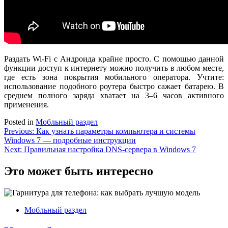
Раздать Wi-Fi с Андроида крайне просто. С помощью данной
функции доступ к интернету можно получить в любом месте,
где есть зона покрытия мобильного оператора. Учтите:
использование подобного роутера быстро сажает батарею. В
среднем полного заряда хватает на 3–6 часов активного
применения.
Posted in
Мобльный раздел
Навигация
Previous:
Как узнать параметры компьютера и системы
Windows 7 — подробные инструкции
по
Next:
Правильная настройка DNS-сервера в Windows 7
записям
Это может быть интересно
Мобльный раздел