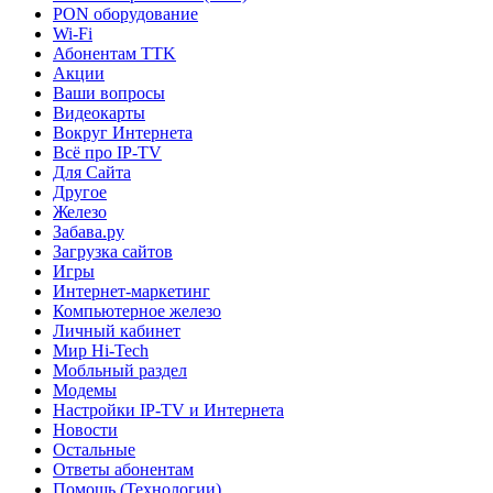
PON оборудование
Wi-Fi
Абонентам TTK
Акции
Ваши вопросы
Видеокарты
Вокруг Интернета
Всё про IP-TV
Для Сайта
Другое
Железо
Забава.ру
Загрузка сайтов
Игры
Интернет-маркетинг
Компьютерное железо
Личный кабинет
Мир Hi-Tech
Мобльный раздел
Модемы
Настройки IP-TV и Интернета
Новости
Остальные
Ответы абонентам
Помощь (Технологии)