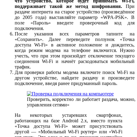
что устройство, которое будет принимать Wi-Fi,
поддерживает такой же метод шифрования.
При
раздаче интернета на старое устройство (произведённое
до 2005 года) выставляйте параметр «WPA-PSK». В
поле «Пароль» введите проверочный код для
подключения.
После указания всех параметров тапните на
«Сохранить». Далее переведите ползунок «Точка
доступа Wi-Fi» в активное положение и дождитесь,
когда режим модема на телефоне включится. Нужно
учесть, что при этом произойдет отключение текущего
соединения Wi-Fi и начнёт расходоваться мобильный
трафик.
Для проверки работы модема включите поиск Wi-Fi на
другом устройстве, найдите раздачу и произведите
подключение, введя ранее придуманный пароль.
Проверить, корректно ли работает раздача, можно
управления сетями»
На некоторых устаревших смартфонах,
работающих на базе Android 2.x, вместо пункта
«Точка доступа Wi-Fi» может присутствовать
другой — «Мобильный Wi-Fi роутер» или «Wi-Fi