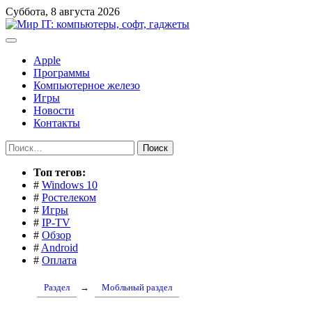
Перейти
Суббота, 8 августа 2026
к
содержимому
Apple
Программы
Компьютерное железо
Игры
Новости
Контакты
Найти:
Toп тегов:
#
Windows 10
#
Ростелеком
#
Игры
#
IP-TV
#
Обзор
#
Android
#
Оплата
Раздел
→
Мобльный раздел