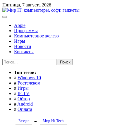
Перейти
Пятница, 7 августа 2026
к
содержимому
Apple
Программы
Компьютерное железо
Игры
Новости
Контакты
Найти:
Toп тегов:
#
Windows 10
#
Ростелеком
#
Игры
#
IP-TV
#
Обзор
#
Android
#
Оплата
Раздел
→
Мир Hi-Tech