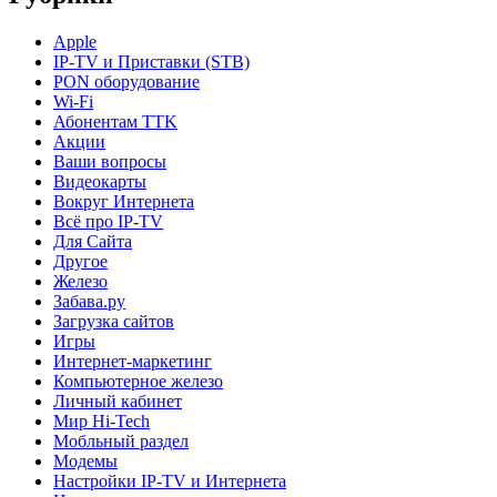
Apple
IP-TV и Приставки (STB)
PON оборудование
Wi-Fi
Абонентам TTK
Акции
Ваши вопросы
Видеокарты
Вокруг Интернета
Всё про IP-TV
Для Сайта
Другое
Железо
Забава.ру
Загрузка сайтов
Игры
Интернет-маркетинг
Компьютерное железо
Личный кабинет
Мир Hi-Tech
Мобльный раздел
Модемы
Настройки IP-TV и Интернета