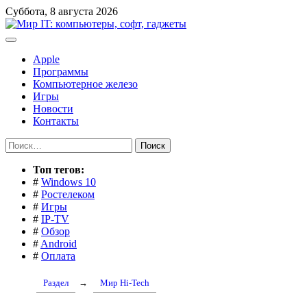
Перейти
Суббота, 8 августа 2026
к
содержимому
Apple
Программы
Компьютерное железо
Игры
Новости
Контакты
Найти:
Toп тегов:
#
Windows 10
#
Ростелеком
#
Игры
#
IP-TV
#
Обзор
#
Android
#
Оплата
Раздел
→
Мир Hi-Tech