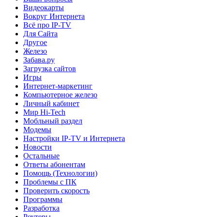
Видеокарты
Вокруг Интернета
Всё про IP-TV
Для Сайта
Другое
Железо
Забава.ру
Загрузка сайтов
Игры
Интернет-маркетинг
Компьютерное железо
Личный кабинет
Мир Hi-Tech
Мобльный раздел
Модемы
Настройки IP-TV и Интернета
Новости
Остальные
Ответы абонентам
Помощь (Технологии)
Проблемы с ПК
Проверить скорость
Программы
Разработка
Роутеры