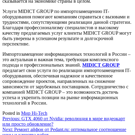
сказывается на экономике страны в целом.
Услуги MIDICT GROUP по импортозамещению IT-
оборудования помогают компаниям справиться с вызовами и
трудностями, сопутствующими реализации данной стратегии.
Благодаря профессионализму специалистов и высокому
качеству предлагаемых услуг клиенты MIDICT GROUP могут
быть уверены в успешном результате и долгосрочной
перспективе.
Импортозамещение информационных технологий в России –
это актуальная и важная тема, требующая комплексного
подхода и профессиональных знаний.
MIDICT GROUP
предлагает свои услуги по реализации импортозамещения IT-
оборудования, обеспечивая надежное и качественное
сопровождение проектов, направленных на снижение
зависимости от зарубежных поставщиков. Сотрудничество с
компанией MIDICT GROUP – это возможность достичь
успеха и укрепить позиции на рынке информационных
технологий в России.
Posted in
Мир Hi-Tech
Навигация
Previous:
GTX 4060 от Nvidia: революция в мире видеокарт
или просто обновление?
по
Next:
Ремонт айфон от Pedant.ru: оптимальное соотношение
цены и качества работ