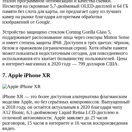
эталон программной оптимизации и качества съёмки.
Несмотря на скромные 5,7-дюймовый OLED-дисплей и 64 ГБ
памяти без слота для карты, он предлагает одну из лучших
камер на рынке благодаря алгоритмам обработки
изображений от Google.
Устройство защищено стеклом Corning Gorilla Glass 5,
поддерживает распознавание лица через сенсоры Motion Sense
и имеет степень защиты IP68. Доступен в трёх цветах: чёрном,
белом и оранжевом (ограниченная серия). Хотя объём памяти
может показаться недостаточным сегодня, для повседневного
использования его хватает большинству пользователей. Цена
в интернет-магазинах в 2020 году — 799 долларов США.
7. Apple iPhone XR
iPhone XR — это более доступная альтернатива флагманским
моделям Apple, но без серьёзных компромиссов. Выпущенный
в 2018 году, он остаётся актуальным в 2020 благодаря чипу
A12 Bionic, 6,1-дюймовому Liquid Retina LCD-дисплею и
отличной автономности. Apple заявляет до 25 часов
разговоров, 15 часов в интернете и 16 часов воспроизведения
видео.