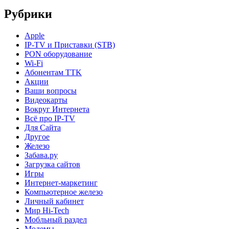
Рубрики
Apple
IP-TV и Приставки (STB)
PON оборудование
Wi-Fi
Абонентам TTK
Акции
Ваши вопросы
Видеокарты
Вокруг Интернета
Всё про IP-TV
Для Сайта
Другое
Железо
Забава.ру
Загрузка сайтов
Игры
Интернет-маркетинг
Компьютерное железо
Личный кабинет
Мир Hi-Tech
Мобльный раздел
Модемы