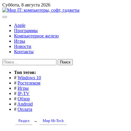
Перейти
Суббота, 8 августа 2026
к
содержимому
Apple
Программы
Компьютерное железо
Игры
Новости
Контакты
Найти:
Toп тегов:
#
Windows 10
#
Ростелеком
#
Игры
#
IP-TV
#
Обзор
#
Android
#
Оплата
Раздел
→
Мир Hi-Tech