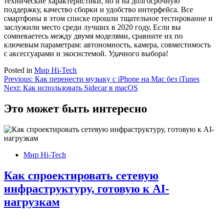
технические характеристики, но и на долгосрочную
поддержку, качество сборки и удобство интерфейса. Все
смартфоны в этом списке прошли тщательное тестирование и
заслужили место среди лучших в 2020 году. Если вы
сомневаетесь между двумя моделями, сравните их по
ключевым параметрам: автономность, камера, совместимость
с аксессуарами и экосистемой. Удачного выбора!
Posted in
Мир Hi-Tech
Навигация
Previous:
Как перенести музыку с iPhone на Mac без iTunes
Next:
Как использовать Sidecar в macOS
по
записям
Это может быть интересно
Мир Hi-Tech
Как спроектировать сетевую
инфраструктуру, готовую к AI-
нагрузкам