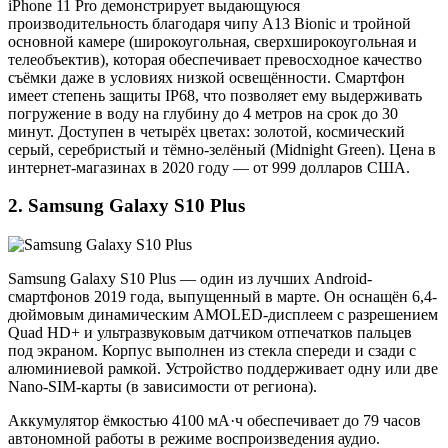
iPhone 11 Pro демонстрирует выдающуюся
производительность благодаря чипу A13 Bionic и тройной
основной камере (широкоугольная, сверхширокоугольная и
телеобъектив), которая обеспечивает превосходное качество
съёмки даже в условиях низкой освещённости. Смартфон
имеет степень защиты IP68, что позволяет ему выдерживать
погружение в воду на глубину до 4 метров на срок до 30
минут. Доступен в четырёх цветах: золотой, космический
серый, серебристый и тёмно-зелёный (Midnight Green). Цена в
интернет-магазинах в 2020 году — от 999 долларов США.
2. Samsung Galaxy S10 Plus
Samsung Galaxy S10 Plus — один из лучших Android-
смартфонов 2019 года, выпущенный в марте. Он оснащён 6,4-
дюймовым динамическим AMOLED-дисплеем с разрешением
Quad HD+ и ультразвуковым датчиком отпечатков пальцев
под экраном. Корпус выполнен из стекла спереди и сзади с
алюминиевой рамкой. Устройство поддерживает одну или две
Nano-SIM-карты (в зависимости от региона).
Аккумулятор ёмкостью 4100 мА·ч обеспечивает до 79 часов
автономной работы в режиме воспроизведения аудио.