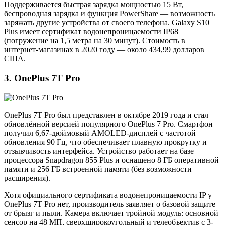
Поддерживается быстрая зарядка мощностью 15 Вт,
беспроводная зарядка и функция PowerShare — возможность
заряжать другие устройства от своего телефона. Galaxy S10
Plus имеет сертификат водонепроницаемости IP68
(погружение на 1,5 метра на 30 минут). Стоимость в
интернет-магазинах в 2020 году — около 434,99 долларов
США.
3. OnePlus 7T Pro
OnePlus 7T Pro был представлен в октябре 2019 года и стал
обновлённой версией популярного OnePlus 7 Pro. Смартфон
получил 6,67-дюймовый AMOLED-дисплей с частотой
обновления 90 Гц, что обеспечивает плавную прокрутку и
отзывчивость интерфейса. Устройство работает на базе
процессора Snapdragon 855 Plus и оснащено 8 ГБ оперативной
памяти и 256 ГБ встроенной памяти (без возможности
расширения).
Хотя официального сертификата водонепроницаемости IP у
OnePlus 7T Pro нет, производитель заявляет о базовой защите
от брызг и пыли. Камера включает тройной модуль: основной
сенсор на 48 МП, сверхширокоугольный и телеобъектив с 3-