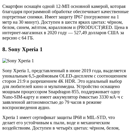
Смартфон оснащён одной 12-МП основной камерой, которая
благодаря программной обработке обеспечивает качественные
портретные снимки. Имеет защиту IP67 (погружение на 1
метр на 30 минут). Доступен в шести ярких цветах: чёрном,
белом, синем, жёлтом, коралловом и (PRODUCT)RED. Цена в
интернет-магазинах в 2020 году — 527,49 долларов США за
версию с 64 ГБ.
8. Sony Xperia 1
Sony Xperia 1, представленный в июне 2019 года, выделяется
уникальным 6,5-дюймовым OLED-дисплеем с соотношением
сторон 21:9 и разрешением 4K HDR. Это идеальный выбор
для любителей кино и мультимедиа. Устройство оснащено
мощным процессором Snapdragon 855, поддерживает одну
Nano-SIM-карту и имеет аккумулятор ёмкостью 3330 мА·ч с
заявленной автономностью до 79 часов в режиме
воспроизведения аудио.
Xperia 1 имеет сертификат защиты IP68 и MIL-STD, что
делает его устойчивым к пыли, воде и механическим
воздействиям. Доступен в четырёх цветах: чёрном, белом,