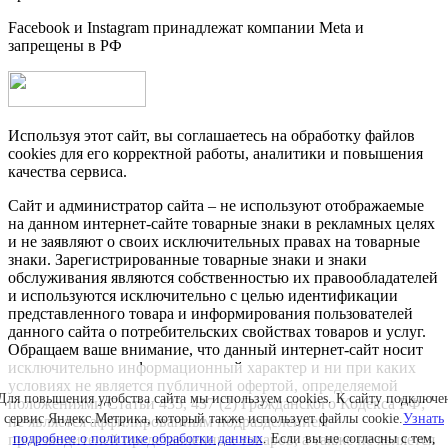
Facebook и Instagram принадлежат компании Metа и
запрещены в РФ
Используя этот сайт, вы соглашаетесь на обработку файлов
cookies для его корректной работы, аналитики и повышения
качества сервиса.
Сайт и администратор сайта – не используют отображаемые
на данном интернет-сайте товарные знаки в рекламных целях
и не заявляют о своих исключительных правах на товарные
знаки. Зарегистрированные товарные знаки и знаки
обслуживания являются собственностью их правообладателей
и используются исключительно с целью идентификации
представленного товара и информирования пользователей
данного сайта о потребительских свойствах товаров и услуг.
Обращаем ваше внимание, что данный интернет-сайт носит
исключительно информационный характер и ни при каких
условиях не является публичной офертой, определяемой
Для повышения удобства сайта мы используем cookies. К сайту подключе
положениями Статьи 435, 437 (2) Гражданского Кодекса РФ;
сервис Яндекс.Метрика, который также использует файлы cookie.
Узнать
не является аффилированным подразделением
производителей представленных товаров, а также не является
подробнее о политике обработки данных
. Если вы не согласны с тем,