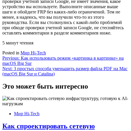
проверки учетной записи Google, не имеет значения, какое
устройство вы используете. Выполните описанные выше
шаги и обойдите FRP без каких-либо ограничений. Тем не
менее, я надеюсь, что вы получили что-то из этого
руководства. Если вы столкнулись с какой-либо проблемой
при обходе проверки учетной записи Google, не стесняйтесь
оставлять комментарии в разделе комментариев ниже.
5 минут чтения
Posted in
Мир Hi-Tech
Навигация
Previous:
Как использовать режим «картинка в картинке» на
macOS Big Sur
по
Next:
3 простых способа уменьшить размер файла PDF на Mac
записям
(macOS Big Sur и Catalina)
Это может быть интересно
Мир Hi-Tech
Как спроектировать сетевую