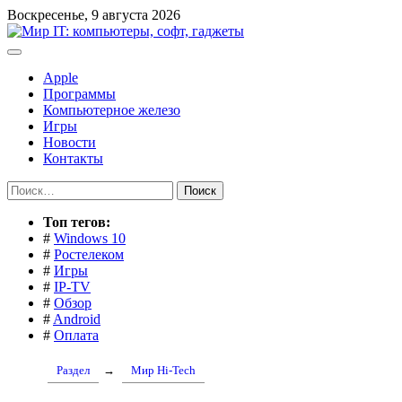
Перейти
Воскресенье, 9 августа 2026
к
содержимому
Apple
Программы
Компьютерное железо
Игры
Новости
Контакты
Найти:
Toп тегов:
#
Windows 10
#
Ростелеком
#
Игры
#
IP-TV
#
Обзор
#
Android
#
Оплата
Раздел
→
Мир Hi-Tech