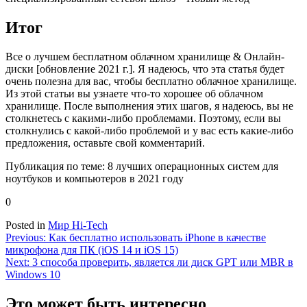
Итог
Все о лучшем бесплатном облачном хранилище & Онлайн-
диски [обновление 2021 г.]. Я надеюсь, что эта статья будет
очень полезна для вас, чтобы бесплатно облачное хранилище.
Из этой статьи вы узнаете что-то хорошее об облачном
хранилище. После выполнения этих шагов, я надеюсь, вы не
столкнетесь с какими-либо проблемами. Поэтому, если вы
столкнулись с какой-либо проблемой и у вас есть какие-либо
предложения, оставьте свой комментарий.
Публикация по теме: 8 лучших операционных систем для
ноутбуков и компьютеров в 2021 году
0
Posted in
Мир Hi-Tech
Навигация
Previous:
Как бесплатно использовать iPhone в качестве
микрофона для ПК (iOS 14 и iOS 15)
по
Next:
3 способа проверить, является ли диск GPT или MBR в
записям
Windows 10
Это может быть интересно