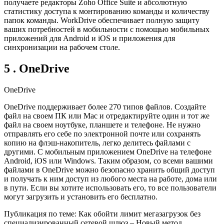
получаете редакторы Zoho Office Suite и абсолютную
статистику доступа к монтированию команды и количеству
папок команды. WorkDrive обеспечивает полную защиту
ваших потребностей в мобильности с помощью мобильных
приложений для Android и iOS и приложения для
синхронизации на рабочем столе.
5 . OneDrive
OneDrive
OneDrive поддерживает более 270 типов файлов. Создайте
файл на своем ПК или Mac и отредактируйте один и тот же
файл на своем ноутбуке, планшете и телефоне. Не нужно
отправлять его себе по электронной почте или сохранять
копию на флэш-накопитель, легко делитесь файлами с
другими. С мобильным приложением OneDrive на телефоне
Android, iOS или Windows. Таким образом, со всеми вашими
файлами в OneDrive можно безопасно хранить общий доступ
и получать к ним доступ из любого места на работе, дома или
в пути. Если вы хотите использовать его, то все пользователи
могут загрузить и установить его бесплатно.
Публикация по теме: Как обойти лимит мегазагрузок без
специализированный сетевой шлюз – Новый метод