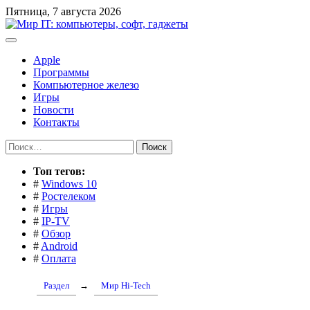
Перейти
Пятница, 7 августа 2026
к
содержимому
Apple
Программы
Компьютерное железо
Игры
Новости
Контакты
Найти:
Toп тегов:
#
Windows 10
#
Ростелеком
#
Игры
#
IP-TV
#
Обзор
#
Android
#
Оплата
Раздел
→
Мир Hi-Tech