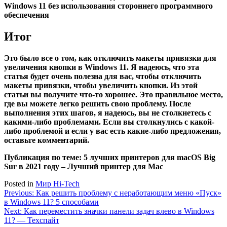
Windows 11 без использования стороннего программного
обеспечения
Итог
Это было все о том, как отключить макеты привязки для
увеличения кнопки в Windows 11. Я надеюсь, что эта
статья будет очень полезна для вас, чтобы отключить
макеты привязки, чтобы увеличить кнопки. Из этой
статьи вы получите что-то хорошее. Это правильное место,
где вы можете легко решить свою проблему. После
выполнения этих шагов, я надеюсь, вы не столкнетесь с
какими-либо проблемами. Если вы столкнулись с какой-
либо проблемой и если у вас есть какие-либо предложения,
оставьте комментарий.
Публикация по теме: 5 лучших принтеров для macOS Big
Sur в 2021 году – Лучший принтер для Mac
Posted in
Мир Hi-Tech
Навигация
Previous:
Как решить проблему с неработающим меню «Пуск»
в Windows 11? 5 способами
по
Next:
Как переместить значки панели задач влево в Windows
записям
11? — Техспайт