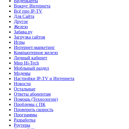
Видеокарты
Вокруг Интернета
Всё про IP-TV
Для Сайта
Другое
Железо
Забава.ру
Загрузка сайтов
Игры
Интернет-маркетинг
Компьютерное железо
Личный кабинет
Мир Hi-Tech
Мобльный раздел
Модемы
Настройки IP-TV и Интернета
Новости
Остальные
Ответы абонентам
Помощь (Технологии)
Проблемы с ПК
Проверить скорость
Программы
Разработка
Роутеры