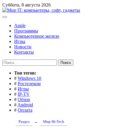
Перейти
Суббота, 8 августа 2026
к
содержимому
Apple
Программы
Компьютерное железо
Игры
Новости
Контакты
Найти:
Toп тегов:
#
Windows 10
#
Ростелеком
#
Игры
#
IP-TV
#
Обзор
#
Android
#
Оплата
Раздел
→
Мир Hi-Tech