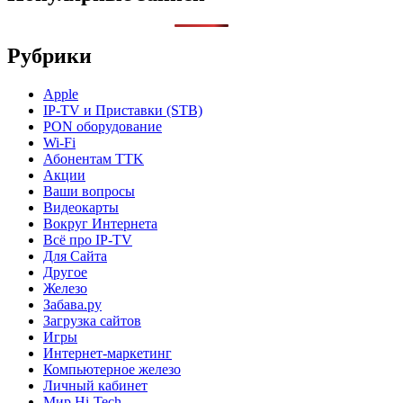
Рубрики
Apple
IP-TV и Приставки (STB)
PON оборудование
Wi-Fi
Абонентам TTK
Акции
Ваши вопросы
Видеокарты
Вокруг Интернета
Всё про IP-TV
Для Сайта
Другое
Железо
Забава.ру
Загрузка сайтов
Игры
Интернет-маркетинг
Компьютерное железо
Личный кабинет
Мир Hi-Tech