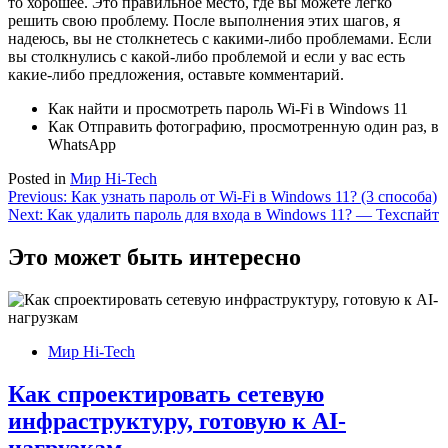
то хорошее. Это правильное место, где вы можете легко
решить свою проблему. После выполнения этих шагов, я
надеюсь, вы не столкнетесь с какими-либо проблемами. Если
вы столкнулись с какой-либо проблемой и если у вас есть
какие-либо предложения, оставьте комментарий.
Как найти и просмотреть пароль Wi-Fi в Windows 11
Как Отправить фотографию, просмотренную один раз, в
WhatsApp
Posted in
Мир Hi-Tech
Навигация
Previous:
Как узнать пароль от Wi-Fi в Windows 11? (3 способа)
Next:
Как удалить пароль для входа в Windows 11? — Техспайт
по
записям
Это может быть интересно
Мир Hi-Tech
Как спроектировать сетевую
инфраструктуру, готовую к AI-