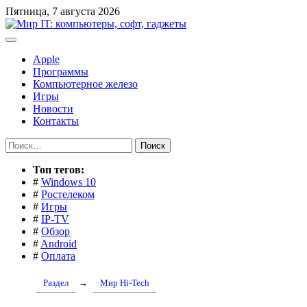
Перейти
Пятница, 7 августа 2026
к
содержимому
Apple
Программы
Компьютерное железо
Игры
Новости
Контакты
Найти:
Toп тегов:
#
Windows 10
#
Ростелеком
#
Игры
#
IP-TV
#
Обзор
#
Android
#
Оплата
Раздел
→
Мир Hi-Tech