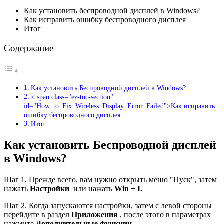
Как установить беспроводной дисплей в Windows?
Как исправить ошибку беспроводного дисплея
Итог
Содержание
Как установить Беспроводной дисплей в Windows?
< span class="ez-toc-section"
id="How_to_Fix_Wireless_Display_Error_Failed">Как исправить
ошибку беспроводного дисплея
Итог
Как установить Беспроводной дисплей
в Windows?
Шаг 1. Прежде всего, вам нужно открыть меню "Пуск", затем
нажать
Настройки
или нажать
Win + I.
Шаг 2. Когда запускаются настройки, затем с левой стороны
перейдите в раздел
Приложения
, после этого в параметрах
нажмите
Дополнительные функции