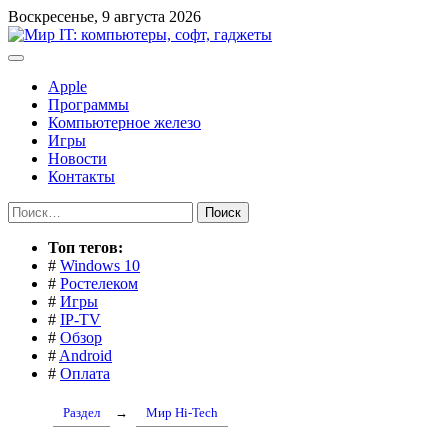
Перейти
Воскресенье, 9 августа 2026
к
содержимому
Apple
Программы
Компьютерное железо
Игры
Новости
Контакты
Найти:
Toп тегов:
#
Windows 10
#
Ростелеком
#
Игры
#
IP-TV
#
Обзор
#
Android
#
Оплата
Раздел
→
Мир Hi-Tech