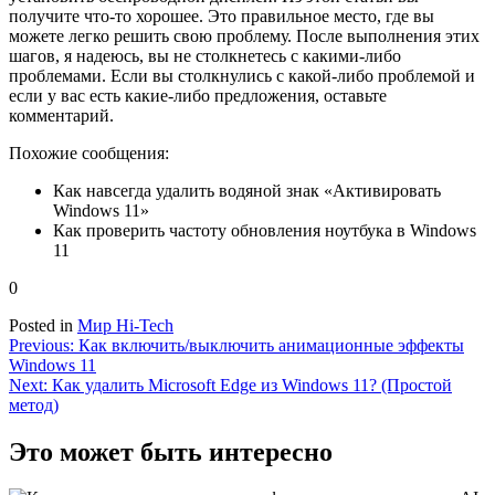
получите что-то хорошее. Это правильное место, где вы
можете легко решить свою проблему. После выполнения этих
шагов, я надеюсь, вы не столкнетесь с какими-либо
проблемами. Если вы столкнулись с какой-либо проблемой и
если у вас есть какие-либо предложения, оставьте
комментарий.
Похожие сообщения:
Как навсегда удалить водяной знак «Активировать
Windows 11»
Как проверить частоту обновления ноутбука в Windows
11
0
Posted in
Мир Hi-Tech
Навигация
Previous:
Как включить/выключить анимационные эффекты
Windows 11
по
Next:
Как удалить Microsoft Edge из Windows 11? (Простой
записям
метод)
Это может быть интересно