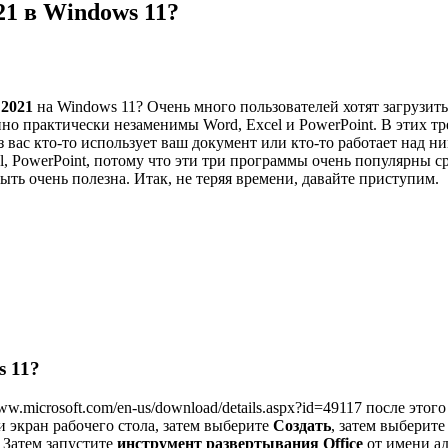
21 в Windows 11?
 2021
на Windows 11? Очень много пользователей хотят загрузит
о практически незаменимы Word, Excel и PowerPoint. В этих тр
з вас кто-то использует ваш документ или кто-то работает над н
l, PowerPoint, потому что эти три программы очень популярны с
быть очень полезна. Итак, не теряя времени, давайте приступим.
s 11?
w.microsoft.com/en-us/download/details.aspx?id=49117 после этог
 экран рабочего стола, затем выберите
Создать
, затем выберит
Затем запустите
инструмент развертывания Office
от имени а