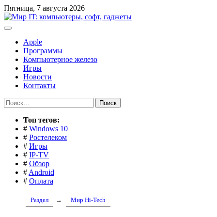
Перейти
Пятница, 7 августа 2026
к
содержимому
Apple
Программы
Компьютерное железо
Игры
Новости
Контакты
Найти:
Toп тегов:
#
Windows 10
#
Ростелеком
#
Игры
#
IP-TV
#
Обзор
#
Android
#
Оплата
Раздел
→
Мир Hi-Tech