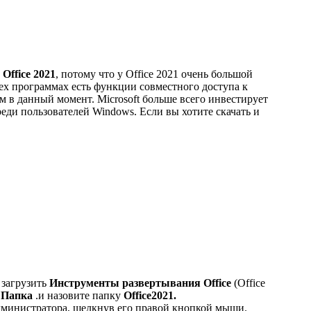
ь
Office 2021
, потому что у Office 2021 очень большой
ех программах есть функции совместного доступа к
им в данный момент. Microsoft больше всего инвестирует
реди пользователей Windows. Если вы хотите скачать и
о загрузить
Инструменты развертывания Office
(Office
е
Папка
.и назовите папку
Office2021.
дминистратора, щелкнув его правой кнопкой мыши.