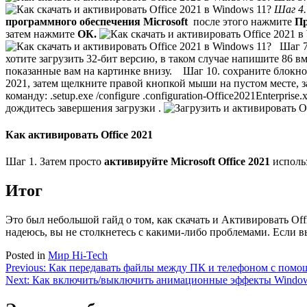
Шаг 4.
программного обеспечения Microsoft
после этого нажмите
Пр
затем нажмите
ОК.
Шаг 7.
хотите загрузить 32-бит версию, в таком случае напишите 86 в
показанные вам на картинке внизу.
Шаг 10. сохраните блокно
2021, затем щелкните правой кнопкой мыши на пустом месте, 
команду:
.setup.exe /configure .configuration-Office2021Enterprise.
дождитесь завершения загрузки .
Как активировать Office 2021
Шаг 1. Затем просто
активируйте Microsoft Office 2021
использ
Итог
Это был небольшой гайд о том, как скачать и Активировать Off
надеюсь, вы не столкнетесь с какими-либо проблемами. Если вы
Posted in
Мир Hi-Tech
Навигация
Previous:
Как передавать файлы между ПК и телефоном с помо
Next:
Как включить/выключить анимационные эффекты Window
по
записям