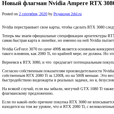
Новый флагман Nvidia Ampere RTX 3080 
Posted on
2 сентября, 2020
by
Редакция 2dsl.ru
Nvidia перестраивает свои карты, чтобы сделать RTX 3080 сле
Теперь мы знаем официальные спецификации архитектуры RTX в
самая быстрая карта в линейке, но именно на ней Nvidia пытае
Nvidia GeForce 3070 по цене 499$ является основным конкуренто
такого влияния, как 2080 Ti, по крайней мере, не должна. Но э
Вернемся к RTX 3080, и что предлагает потенциальным покупа
Согласно собственным показателям производительности Nvidia
собственным RTX 2080 Ti за 1200$, но на 500$ меньше. Это вес
быстродействию видеокарты в реальных задачах, но я, безусл
На всякий случай, если вы забыли, могучий GTX 1080 Ti также 
флагманскому предложению.
Если по какой-либо причине покупка RTX 3080 не вписывается
находится на том же уровне, что и RTX 2080 Ti, с великолеп