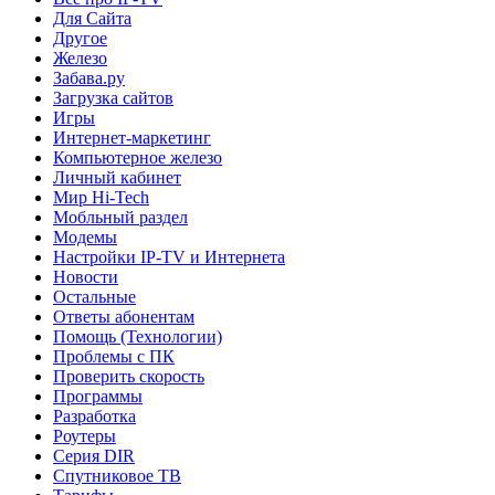
Для Сайта
Другое
Железо
Забава.ру
Загрузка сайтов
Игры
Интернет-маркетинг
Компьютерное железо
Личный кабинет
Мир Hi-Tech
Мобльный раздел
Модемы
Настройки IP-TV и Интернета
Новости
Остальные
Ответы абонентам
Помощь (Технологии)
Проблемы с ПК
Проверить скорость
Программы
Разработка
Роутеры
Серия DIR
Спутниковое ТВ