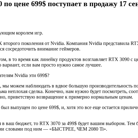
по цене 699$ поступает в продажу 17 се
дующим королем игр.
торого поколения от Nvidia. Компания Nvidia представила RTX
тся сосредоточить внимание геймеров.
м, в то время как линейку продуктов возглавляет RTX 3090 с цен
то вариант, если вам просто нужно самое лучшее.
телям Nvidia эти 699$?
, мы можем наблиюдать в вдвое большую производительность по
ьма неплохая сделка. Конечно, нам нужно будет посмотреть, соо
овно, приветствую возвращение к примерно нормальным ценам.
был выпущен по цене 699$, и, хотя это все еще остается приличн
 в ваш бюджет, то RTX 3070 за 499$ будет вашим выбором. Тем 
ными словами под ним — «БЫСТРЕЕ, ЧЕМ 2080 Ti».