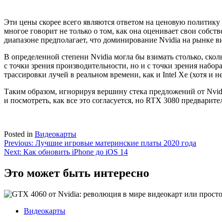
Эти цены скорее всего являются ответом на ценовую политику 
многое говорит не только о том, как она оценивает свои собс
диапазоне предполагает, что доминирование Nvidia на рынке в
В определенной степени Nvidia могла бы взимать столько, сколь
с точки зрения производительности, но и с точки зрения набо
трассировки лучей в реальном времени, как и Intel Xe (хотя и н
Таким образом, игнорируя вершину стека предложений от Nvidi
и посмотреть, как все это согласуется, но RTX 3080 предварите
Posted in
Видеокарты
Навигация
Previous:
Лучшие игровые материнские платы 2020 года
Next:
Как обновить iPhone до iOS 14
по
записям
Это может быть интересно
Видеокарты