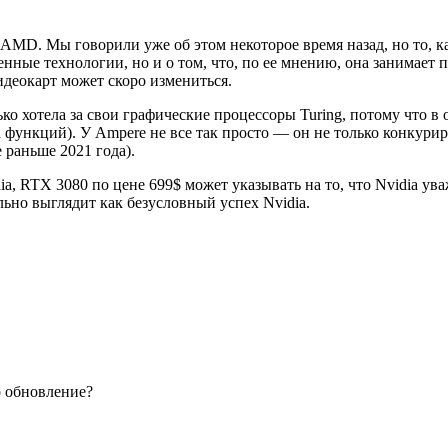
AMD. Мы говорили уже об этом некоторое время назад, но то, к
твенные технологии, но и о том, что, по ее мнению, она заним
идеокарт может скоро измениться.
ко хотела за свои графические процессоры Turing, потому что в 
ра функций). У Ampere не все так просто — он не только конкур
е раньше 2021 года).
a, RTX 3080 по цене 699$ может указывать на то, что Nvidia у
льно выглядит как безусловный успех Nvidia.