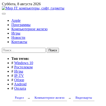
Перейти
Суббота, 8 августа 2026
к
содержимому
Apple
Программы
Компьютерное железо
Игры
Новости
Контакты
Найти:
Toп тегов:
#
Windows 10
#
Ростелеком
#
Игры
#
IP-TV
#
Обзор
#
Android
#
Оплата
Раздел
→
Компьютерное железо
→
Видеокарты