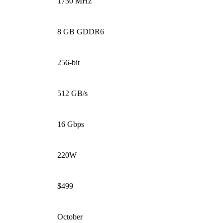
1730 MHz
8 GB GDDR6
256-bit
512 GB/s
16 Gbps
220W
$499
October