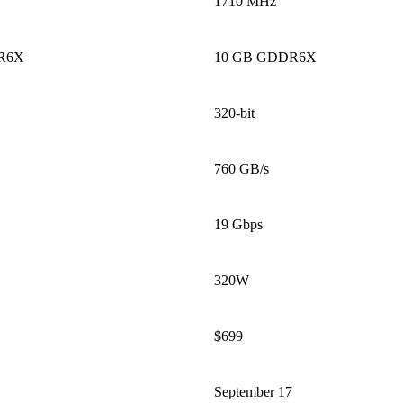
1710 MHz
R6X
10 GB GDDR6X
320-bit
760 GB/s
19 Gbps
320W
$699
September 17