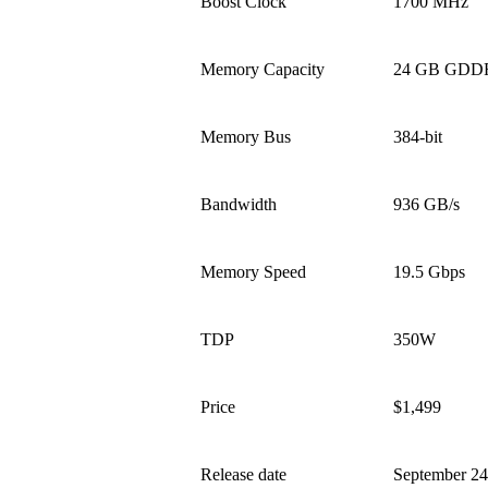
Boost Clock
1700 MHz
Memory Capacity
24 GB GDD
Memory Bus
384-bit
Bandwidth
936 GB/s
Memory Speed
19.5 Gbps
TDP
350W
Price
$1,499
Release date
September 24