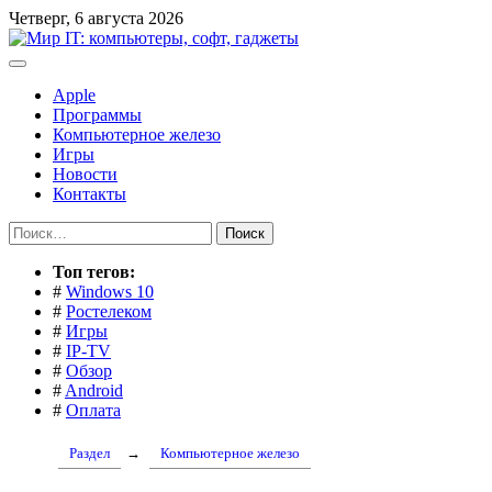
Перейти
Четверг, 6 августа 2026
к
содержимому
Apple
Программы
Компьютерное железо
Игры
Новости
Контакты
Найти:
Toп тегов:
#
Windows 10
#
Ростелеком
#
Игры
#
IP-TV
#
Обзор
#
Android
#
Оплата
Раздел
→
Компьютерное железо