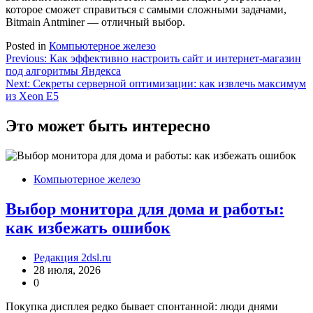
которое сможет справиться с самыми сложными задачами,
Bitmain Antminer — отличный выбор.
Posted in
Компьютерное железо
Навигация
Previous:
Как эффективно настроить сайт и интернет-магазин
под алгоритмы Яндекса
по
Next:
Секреты серверной оптимизации: как извлечь максимум
записям
из Xeon E5
Это может быть интересно
Компьютерное железо
Выбор монитора для дома и работы:
как избежать ошибок
Редакция 2dsl.ru
28 июля, 2026
0
Покупка дисплея редко бывает спонтанной: люди днями