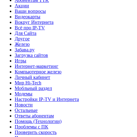
Абонентам TTK
Акции
Ваши вопросы
Видеокарты
Вокруг Интернета
Всё про IP-TV
Для Сайта
Другое
Железо
Забава.ру
Загрузка сайтов
Игры
Интернет-маркетинг
Компьютерное железо
Личный кабинет
Мир Hi-Tech
Мобльный раздел
Модемы
Настройки IP-TV и Интернета
Новости
Остальные
Ответы абонентам
Помощь (Технологии)
Проблемы с ПК
Проверить скорость