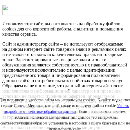
Используя этот сайт, вы соглашаетесь на обработку файлов
cookies для его корректной работы, аналитики и повышения
качества сервиса.
Сайт и администратор сайта – не используют отображаемые
на данном интернет-сайте товарные знаки в рекламных целях
и не заявляют о своих исключительных правах на товарные
знаки. Зарегистрированные товарные знаки и знаки
обслуживания являются собственностью их правообладателей
и используются исключительно с целью идентификации
представленного товара и информирования пользователей
данного сайта о потребительских свойствах товаров и услуг.
Обращаем ваше внимание, что данный интернет-сайт носит
исключительно информационный характер и ни при каких
условиях не является публичной офертой, определяемой
Для повышения удобства сайта мы используем cookies. К сайту подключе
положениями Статьи 435, 437 (2) Гражданского Кодекса РФ;
сервис Яндекс.Метрика, который также использует файлы cookie.
Узнать
не является аффилированным подразделением
подробнее о политике обработки данных
. Если вы не согласны с тем,
производителей представленных товаров, а также не является
авторизованным партнером или продавцом указанных и
чтобы мы использовали данный тип файлов, то вы должны
других компаний.
соответствующим образом установить настройки вашего браузера или не
Все права на опубликованный контент защищены.
использовать сайт.