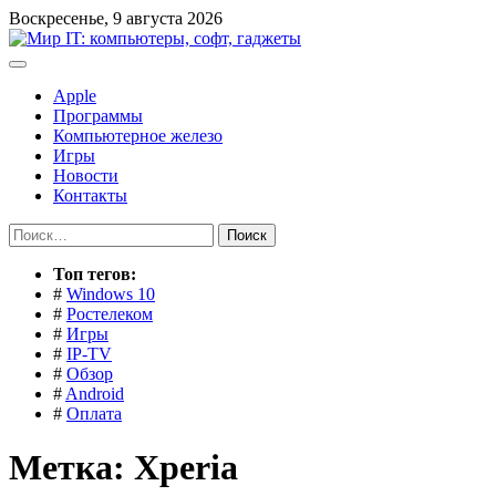
Перейти
Воскресенье, 9 августа 2026
к
содержимому
Apple
Программы
Компьютерное железо
Игры
Новости
Контакты
Найти:
Toп тегов:
#
Windows 10
#
Ростелеком
#
Игры
#
IP-TV
#
Обзор
#
Android
#
Оплата
Метка:
Xperia