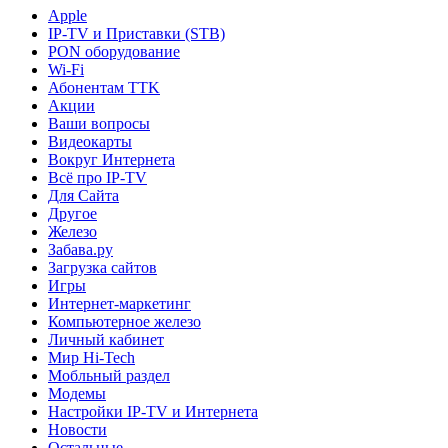
Apple
IP-TV и Приставки (STB)
PON оборудование
Wi-Fi
Абонентам TTK
Акции
Ваши вопросы
Видеокарты
Вокруг Интернета
Всё про IP-TV
Для Сайта
Другое
Железо
Забава.ру
Загрузка сайтов
Игры
Интернет-маркетинг
Компьютерное железо
Личный кабинет
Мир Hi-Tech
Мобльный раздел
Модемы
Настройки IP-TV и Интернета
Новости
Остальные