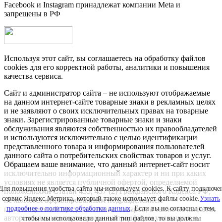
Facebook и Instagram принадлежат компании Metа и
запрещены в РФ
Используя этот сайт, вы соглашаетесь на обработку файлов
cookies для его корректной работы, аналитики и повышения
качества сервиса.
Сайт и администратор сайта – не используют отображаемые
на данном интернет-сайте товарные знаки в рекламных целях
и не заявляют о своих исключительных правах на товарные
знаки. Зарегистрированные товарные знаки и знаки
обслуживания являются собственностью их правообладателей
и используются исключительно с целью идентификации
представленного товара и информирования пользователей
данного сайта о потребительских свойствах товаров и услуг.
Обращаем ваше внимание, что данный интернет-сайт носит
исключительно информационный характер и ни при каких
условиях не является публичной офертой, определяемой
Для повышения удобства сайта мы используем cookies. К сайту подключе
положениями Статьи 435, 437 (2) Гражданского Кодекса РФ;
сервис Яндекс.Метрика, который также использует файлы cookie.
Узнать
не является аффилированным подразделением
подробнее о политике обработки данных
. Если вы не согласны с тем,
производителей представленных товаров, а также не является
авторизованным партнером или продавцом указанных и
чтобы мы использовали данный тип файлов, то вы должны