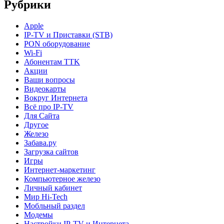
Рубрики
Apple
IP-TV и Приставки (STB)
PON оборудование
Wi-Fi
Абонентам TTK
Акции
Ваши вопросы
Видеокарты
Вокруг Интернета
Всё про IP-TV
Для Сайта
Другое
Железо
Забава.ру
Загрузка сайтов
Игры
Интернет-маркетинг
Компьютерное железо
Личный кабинет
Мир Hi-Tech
Мобльный раздел
Модемы
Настройки IP-TV и Интернета