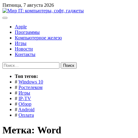
Перейти
Пятница, 7 августа 2026
к
содержимому
Apple
Программы
Компьютерное железо
Игры
Новости
Контакты
Найти:
Toп тегов:
#
Windows 10
#
Ростелеком
#
Игры
#
IP-TV
#
Обзор
#
Android
#
Оплата
Метка:
Word