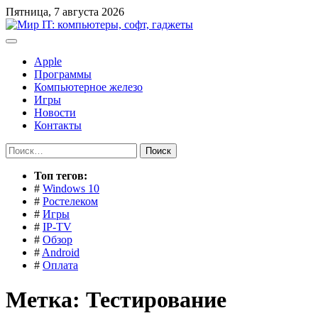
Перейти
Пятница, 7 августа 2026
к
содержимому
Apple
Программы
Компьютерное железо
Игры
Новости
Контакты
Найти:
Toп тегов:
#
Windows 10
#
Ростелеком
#
Игры
#
IP-TV
#
Обзор
#
Android
#
Оплата
Метка:
Тестирование