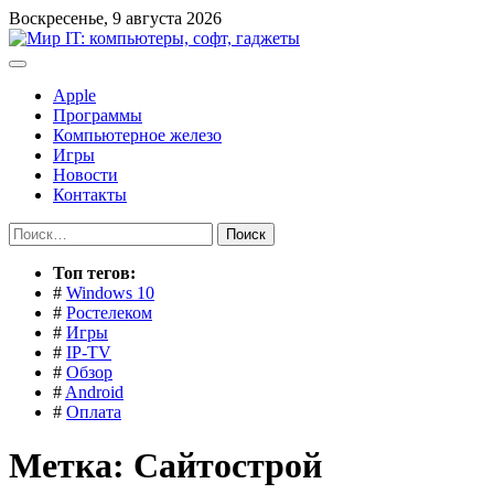
Перейти
Воскресенье, 9 августа 2026
к
содержимому
Apple
Программы
Компьютерное железо
Игры
Новости
Контакты
Найти:
Toп тегов:
#
Windows 10
#
Ростелеком
#
Игры
#
IP-TV
#
Обзор
#
Android
#
Оплата
Метка:
Сайтострой