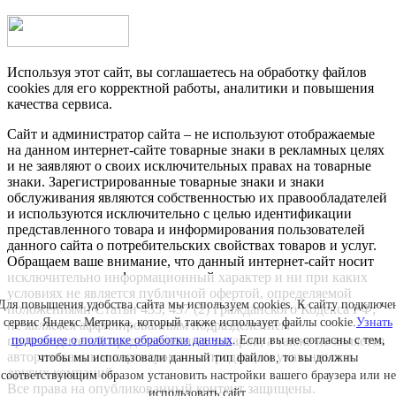
Используя этот сайт, вы соглашаетесь на обработку файлов
cookies для его корректной работы, аналитики и повышения
качества сервиса.
Сайт и администратор сайта – не используют отображаемые
на данном интернет-сайте товарные знаки в рекламных целях
и не заявляют о своих исключительных правах на товарные
знаки. Зарегистрированные товарные знаки и знаки
обслуживания являются собственностью их правообладателей
и используются исключительно с целью идентификации
представленного товара и информирования пользователей
данного сайта о потребительских свойствах товаров и услуг.
Обращаем ваше внимание, что данный интернет-сайт носит
исключительно информационный характер и ни при каких
условиях не является публичной офертой, определяемой
Для повышения удобства сайта мы используем cookies. К сайту подключе
положениями Статьи 435, 437 (2) Гражданского Кодекса РФ;
сервис Яндекс.Метрика, который также использует файлы cookie.
Узнать
не является аффилированным подразделением
подробнее о политике обработки данных
. Если вы не согласны с тем,
производителей представленных товаров, а также не является
авторизованным партнером или продавцом указанных и
чтобы мы использовали данный тип файлов, то вы должны
других компаний.
соответствующим образом установить настройки вашего браузера или не
Все права на опубликованный контент защищены.
использовать сайт.