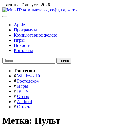
Перейти
Пятница, 7 августа 2026
к
содержимому
Apple
Программы
Компьютерное железо
Игры
Новости
Контакты
Найти:
Toп тегов:
#
Windows 10
#
Ростелеком
#
Игры
#
IP-TV
#
Обзор
#
Android
#
Оплата
Метка:
Пульт