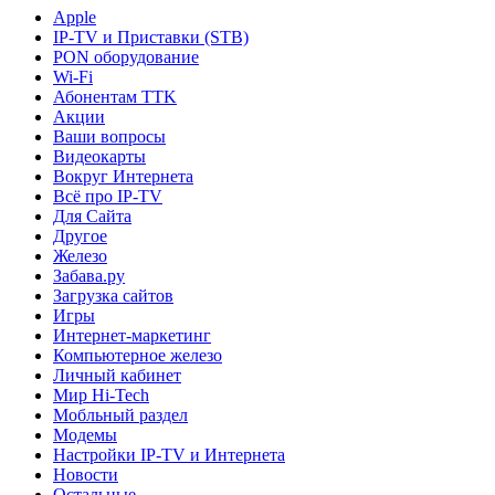
Apple
IP-TV и Приставки (STB)
PON оборудование
Wi-Fi
Абонентам TTK
Акции
Ваши вопросы
Видеокарты
Вокруг Интернета
Всё про IP-TV
Для Сайта
Другое
Железо
Забава.ру
Загрузка сайтов
Игры
Интернет-маркетинг
Компьютерное железо
Личный кабинет
Мир Hi-Tech
Мобльный раздел
Модемы
Настройки IP-TV и Интернета
Новости
Остальные