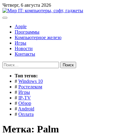
Перейти
Четверг, 6 августа 2026
к
содержимому
Apple
Программы
Компьютерное железо
Игры
Новости
Контакты
Найти:
Toп тегов:
#
Windows 10
#
Ростелеком
#
Игры
#
IP-TV
#
Обзор
#
Android
#
Оплата
Метка:
Palm