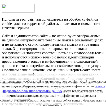
Используя этот сайт, вы соглашаетесь на обработку файлов
cookies для его корректной работы, аналитики и повышения
качества сервиса.
Сайт и администратор сайта – не используют отображаемые
на данном интернет-сайте товарные знаки в рекламных целях
и не заявляют о своих исключительных правах на товарные
знаки. Зарегистрированные товарные знаки и знаки
обслуживания являются собственностью их правообладателей
и используются исключительно с целью идентификации
представленного товара и информирования пользователей
данного сайта о потребительских свойствах товаров и услуг.
Обращаем ваше внимание, что данный интернет-сайт носит
исключительно информационный характер и ни при каких
условиях не является публичной офертой, определяемой
Для повышения удобства сайта мы используем cookies. К сайту подключе
положениями Статьи 435, 437 (2) Гражданского Кодекса РФ;
сервис Яндекс.Метрика, который также использует файлы cookie.
Узнать
не является аффилированным подразделением
подробнее о политике обработки данных
. Если вы не согласны с тем,
производителей представленных товаров, а также не является
авторизованным партнером или продавцом указанных и
чтобы мы использовали данный тип файлов, то вы должны
других компаний.
соответствующим образом установить настройки вашего браузера или не
Все права на опубликованный контент защищены.
использовать сайт.