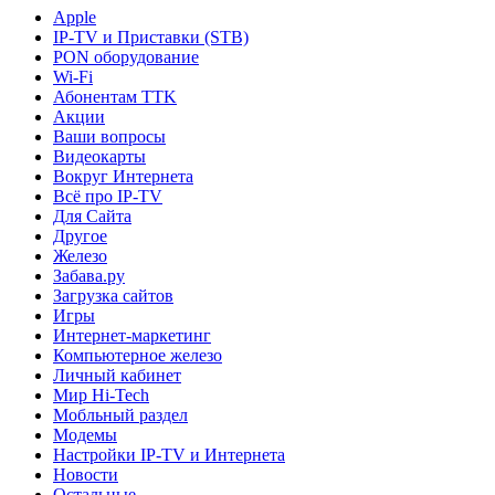
Apple
IP-TV и Приставки (STB)
PON оборудование
Wi-Fi
Абонентам TTK
Акции
Ваши вопросы
Видеокарты
Вокруг Интернета
Всё про IP-TV
Для Сайта
Другое
Железо
Забава.ру
Загрузка сайтов
Игры
Интернет-маркетинг
Компьютерное железо
Личный кабинет
Мир Hi-Tech
Мобльный раздел
Модемы
Настройки IP-TV и Интернета
Новости
Остальные