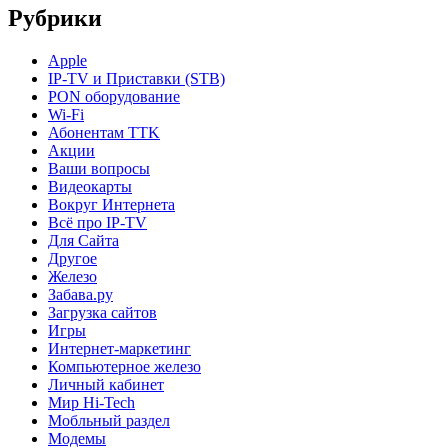
Рубрики
Apple
IP-TV и Приставки (STB)
PON оборудование
Wi-Fi
Абонентам TTK
Акции
Ваши вопросы
Видеокарты
Вокруг Интернета
Всё про IP-TV
Для Сайта
Другое
Железо
Забава.ру
Загрузка сайтов
Игры
Интернет-маркетинг
Компьютерное железо
Личный кабинет
Мир Hi-Tech
Мобльный раздел
Модемы