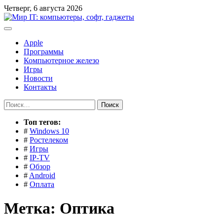
Перейти
Четверг, 6 августа 2026
к
содержимому
Apple
Программы
Компьютерное железо
Игры
Новости
Контакты
Найти:
Toп тегов:
#
Windows 10
#
Ростелеком
#
Игры
#
IP-TV
#
Обзор
#
Android
#
Оплата
Метка:
Оптика