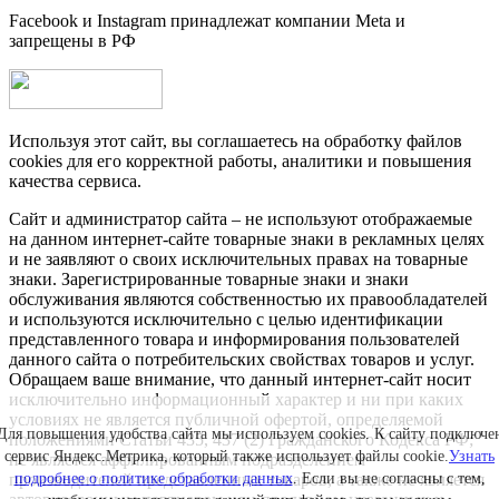
Facebook и Instagram принадлежат компании Metа и
запрещены в РФ
Используя этот сайт, вы соглашаетесь на обработку файлов
cookies для его корректной работы, аналитики и повышения
качества сервиса.
Сайт и администратор сайта – не используют отображаемые
на данном интернет-сайте товарные знаки в рекламных целях
и не заявляют о своих исключительных правах на товарные
знаки. Зарегистрированные товарные знаки и знаки
обслуживания являются собственностью их правообладателей
и используются исключительно с целью идентификации
представленного товара и информирования пользователей
данного сайта о потребительских свойствах товаров и услуг.
Обращаем ваше внимание, что данный интернет-сайт носит
исключительно информационный характер и ни при каких
условиях не является публичной офертой, определяемой
Для повышения удобства сайта мы используем cookies. К сайту подключе
положениями Статьи 435, 437 (2) Гражданского Кодекса РФ;
сервис Яндекс.Метрика, который также использует файлы cookie.
Узнать
не является аффилированным подразделением
подробнее о политике обработки данных
. Если вы не согласны с тем,
производителей представленных товаров, а также не является