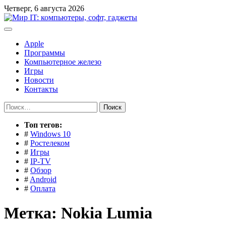
Перейти
Четверг, 6 августа 2026
к
содержимому
Apple
Программы
Компьютерное железо
Игры
Новости
Контакты
Найти:
Toп тегов:
#
Windows 10
#
Ростелеком
#
Игры
#
IP-TV
#
Обзор
#
Android
#
Оплата
Метка:
Nokia Lumia