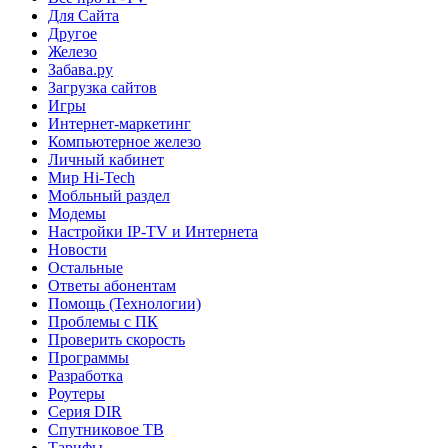
Для Сайта
Другое
Железо
Забава.ру
Загрузка сайтов
Игры
Интернет-маркетинг
Компьютерное железо
Личный кабинет
Мир Hi-Tech
Мобльный раздел
Модемы
Настройки IP-TV и Интернета
Новости
Остальные
Ответы абонентам
Помощь (Технологии)
Проблемы с ПК
Проверить скорость
Программы
Разработка
Роутеры
Серия DIR
Спутниковое ТВ
Тарифы