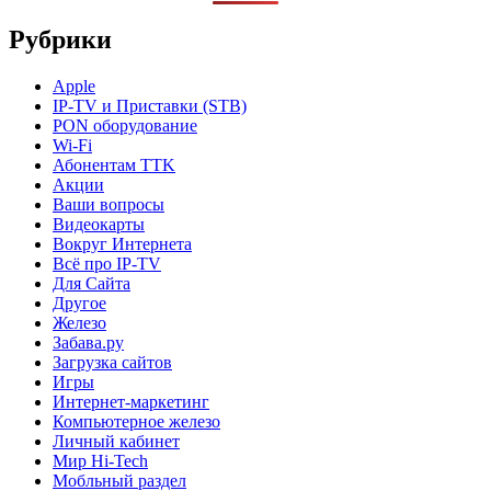
Рубрики
Apple
IP-TV и Приставки (STB)
PON оборудование
Wi-Fi
Абонентам TTK
Акции
Ваши вопросы
Видеокарты
Вокруг Интернета
Всё про IP-TV
Для Сайта
Другое
Железо
Забава.ру
Загрузка сайтов
Игры
Интернет-маркетинг
Компьютерное железо
Личный кабинет
Мир Hi-Tech
Мобльный раздел