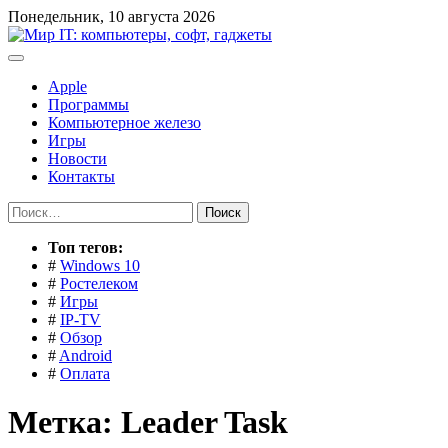
Перейти
Понедельник, 10 августа 2026
к
содержимому
Apple
Программы
Компьютерное железо
Игры
Новости
Контакты
Найти:
Toп тегов:
#
Windows 10
#
Ростелеком
#
Игры
#
IP-TV
#
Обзор
#
Android
#
Оплата
Метка:
Leader Task