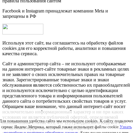
правила пользования сайтом
Facebook и Instagram принадлежат компании Metа и
запрещены в РФ
Используя этот сайт, вы соглашаетесь на обработку файлов
cookies для его корректной работы, аналитики и повышения
качества сервиса.
Сайт и администратор сайта – не используют отображаемые
на данном интернет-сайте товарные знаки в рекламных целях
и не заявляют о своих исключительных правах на товарные
знаки. Зарегистрированные товарные знаки и знаки
обслуживания являются собственностью их правообладателей
и используются исключительно с целью идентификации
представленного товара и информирования пользователей
данного сайта о потребительских свойствах товаров и услуг.
Обращаем ваше внимание, что данный интернет-сайт носит
исключительно информационный характер и ни при каких
условиях не является публичной офертой, определяемой
Для повышения удобства сайта мы используем cookies. К сайту подключе
положениями Статьи 435, 437 (2) Гражданского Кодекса РФ;
сервис Яндекс.Метрика, который также использует файлы cookie.
Узнать
не является аффилированным подразделением
подробнее о политике обработки данных
. Если вы не согласны с тем,