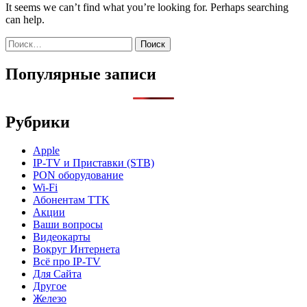
It seems we can’t find what you’re looking for. Perhaps searching
can help.
Найти:
Популярные записи
Рубрики
Apple
IP-TV и Приставки (STB)
PON оборудование
Wi-Fi
Абонентам TTK
Акции
Ваши вопросы
Видеокарты
Вокруг Интернета
Всё про IP-TV
Для Сайта
Другое
Железо