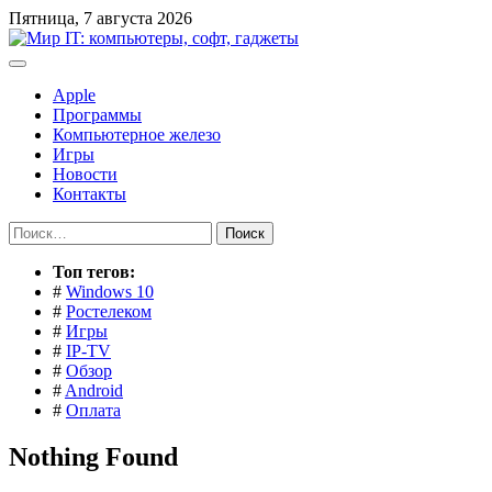
Перейти
Пятница, 7 августа 2026
к
содержимому
Apple
Программы
Компьютерное железо
Игры
Новости
Контакты
Найти:
Toп тегов:
#
Windows 10
#
Ростелеком
#
Игры
#
IP-TV
#
Обзор
#
Android
#
Оплата
Nothing Found