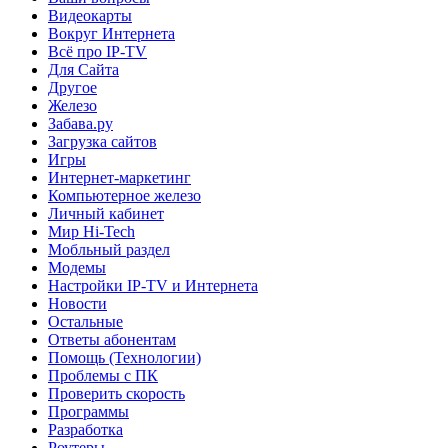
Видеокарты
Вокруг Интернета
Всё про IP-TV
Для Сайта
Другое
Железо
Забава.ру
Загрузка сайтов
Игры
Интернет-маркетинг
Компьютерное железо
Личный кабинет
Мир Hi-Tech
Мобльный раздел
Модемы
Настройки IP-TV и Интернета
Новости
Остальные
Ответы абонентам
Помощь (Технологии)
Проблемы с ПК
Проверить скорость
Программы
Разработка
Роутеры