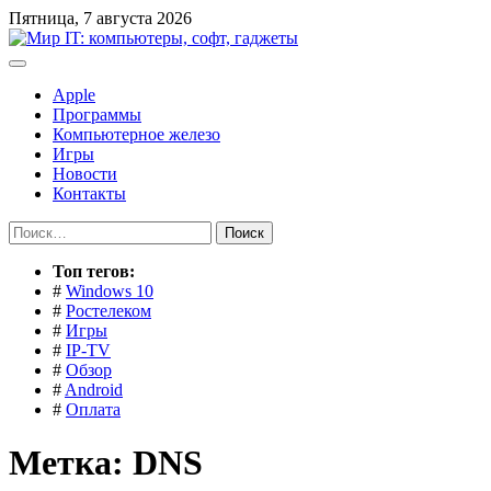
Перейти
Пятница, 7 августа 2026
к
содержимому
Apple
Программы
Компьютерное железо
Игры
Новости
Контакты
Найти:
Toп тегов:
#
Windows 10
#
Ростелеком
#
Игры
#
IP-TV
#
Обзор
#
Android
#
Оплата
Метка:
DNS