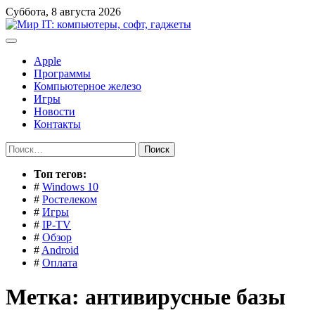
Перейти
Суббота, 8 августа 2026
к
содержимому
Apple
Программы
Компьютерное железо
Игры
Новости
Контакты
Найти:
Toп тегов:
#
Windows 10
#
Ростелеком
#
Игры
#
IP-TV
#
Обзор
#
Android
#
Оплата
Метка:
антивирусные базы