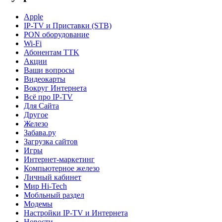
Apple
IP-TV и Приставки (STB)
PON оборудование
Wi-Fi
Абонентам TTK
Акции
Ваши вопросы
Видеокарты
Вокруг Интернета
Всё про IP-TV
Для Сайта
Другое
Железо
Забава.ру
Загрузка сайтов
Игры
Интернет-маркетинг
Компьютерное железо
Личный кабинет
Мир Hi-Tech
Мобльный раздел
Модемы
Настройки IP-TV и Интернета
Новости