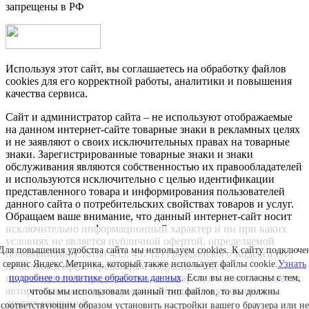
запрещены в РФ
Используя этот сайт, вы соглашаетесь на обработку файлов
cookies для его корректной работы, аналитики и повышения
качества сервиса.
Сайт и администратор сайта – не используют отображаемые
на данном интернет-сайте товарные знаки в рекламных целях
и не заявляют о своих исключительных правах на товарные
знаки. Зарегистрированные товарные знаки и знаки
обслуживания являются собственностью их правообладателей
и используются исключительно с целью идентификации
представленного товара и информирования пользователей
данного сайта о потребительских свойствах товаров и услуг.
Обращаем ваше внимание, что данный интернет-сайт носит
исключительно информационный характер и ни при каких
условиях не является публичной офертой, определяемой
Для повышения удобства сайта мы используем cookies. К сайту подключе
положениями Статьи 435, 437 (2) Гражданского Кодекса РФ;
сервис Яндекс.Метрика, который также использует файлы cookie.
Узнать
не является аффилированным подразделением
подробнее о политике обработки данных
. Если вы не согласны с тем,
производителей представленных товаров, а также не является
авторизованным партнером или продавцом указанных и
чтобы мы использовали данный тип файлов, то вы должны
других компаний.
соответствующим образом установить настройки вашего браузера или не