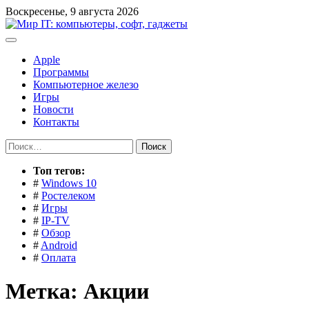
Перейти
Воскресенье, 9 августа 2026
к
содержимому
Apple
Программы
Компьютерное железо
Игры
Новости
Контакты
Найти:
Toп тегов:
#
Windows 10
#
Ростелеком
#
Игры
#
IP-TV
#
Обзор
#
Android
#
Оплата
Метка:
Акции