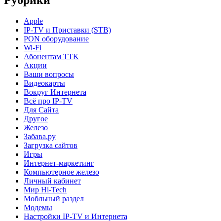
Рубрики
Apple
IP-TV и Приставки (STB)
PON оборудование
Wi-Fi
Абонентам TTK
Акции
Ваши вопросы
Видеокарты
Вокруг Интернета
Всё про IP-TV
Для Сайта
Другое
Железо
Забава.ру
Загрузка сайтов
Игры
Интернет-маркетинг
Компьютерное железо
Личный кабинет
Мир Hi-Tech
Мобльный раздел
Модемы
Настройки IP-TV и Интернета