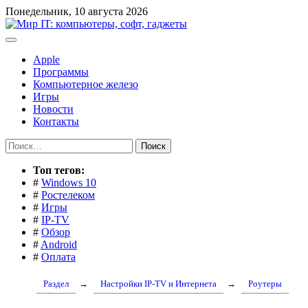
Перейти
Понедельник, 10 августа 2026
к
содержимому
Apple
Программы
Компьютерное железо
Игры
Новости
Контакты
Найти:
Toп тегов:
#
Windows 10
#
Ростелеком
#
Игры
#
IP-TV
#
Обзор
#
Android
#
Оплата
Раздел
→
Настройки IP-TV и Интернета
→
Роутеры