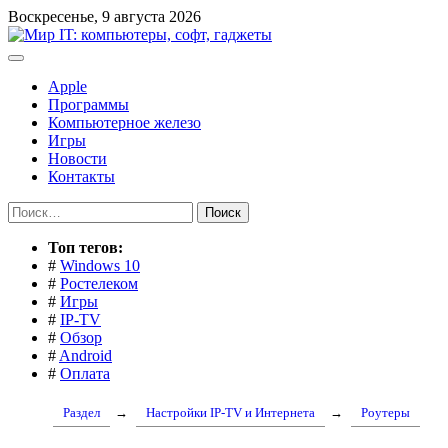
Перейти
Воскресенье, 9 августа 2026
к
содержимому
Apple
Программы
Компьютерное железо
Игры
Новости
Контакты
Найти:
Toп тегов:
#
Windows 10
#
Ростелеком
#
Игры
#
IP-TV
#
Обзор
#
Android
#
Оплата
Раздел
→
Настройки IP-TV и Интернета
→
Роутеры