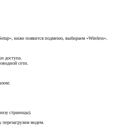
 Setup», ниже появится подменю, выбираем «Wireless».
ки доступа.
роводной сети.
азом:
изу страницы).
у перезагрузим модем.