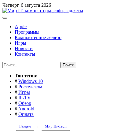
Перейти
Четверг, 6 августа 2026
к
содержимому
Apple
Программы
Компьютерное железо
Игры
Новости
Контакты
Найти:
Toп тегов:
#
Windows 10
#
Ростелеком
#
Игры
#
IP-TV
#
Обзор
#
Android
#
Оплата
Раздел
→
Мир Hi-Tech