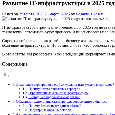
Развитие IT-инфраструктуры в 2025 год
Posted on
25 марта, 2025
28 марта, 2025
by
Редакция 2dsl.ru
IT-инфраструктура стремительно меняется, и 2025 год не ста
технологии, автоматизируют процессы и ищут способы повыси
Спрос на гибкие решения растёт — бизнесу важны скорость, м
облачные инфраструктуры. Но остаются и те, кто продолжает р
В этой статье мы разберёмся, какие тенденции формируют IT-
Содержание
Локальные серверы: всё ещё актуальны или уходят в прошлое?
Преимущества локальных серверов
Ограничения локальной инфраструктуры
Гибридные модели как компромисс
Облачные технологии: стандарт для современного бизнеса
Почему бизнес переходит в облако?
Популярные облачные модели
Автоматизация и оркестрация: новый уровень управления IT-