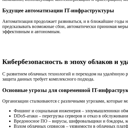
Будущее автоматизации IT-инфраструктуры
Автоматизация продолжает развиваться, и в ближайшие годы н
предсказывать возможные сбои, автоматически принимая меры 
эффективным и автономным.
Кибербезопасность в эпоху облаков и у
С развитием облачных технологий и переходом на удалённую р
защита данных требует комплексного подхода.
Основные угрозы для современной IT-инфрастру
Организации сталкиваются с различными угрозами, которые мо
Фишинг и социальная инженерия – злоумышленники обм
DDoS-атаки – перегрузка серверов и отказ в обслуживан
Вредоносное ПО – вирусы, шифровальщики и бэкдоры, ко
Взлом облачных сервисов – уязвимости в облачных плат