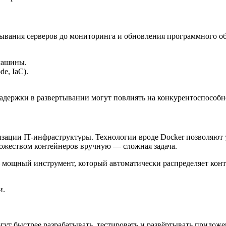
ывания серверов до мониторинга и обновления программного обе
машины.
de, IaC).
задержки в развертывании могут повлиять на конкурентоспособно
зации IT-инфраструктуры. Технологии вроде Docker позволяют 
ожеством контейнеров вручную — сложная задача.
— мощный инструмент, который автоматически распределяет кон
и.
т быстрее разрабатывать, тестировать и развёртывать приложен