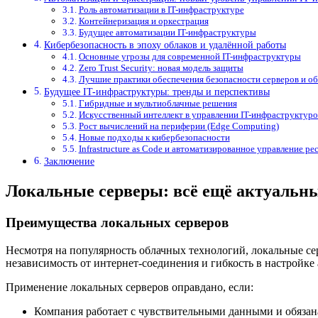
Роль автоматизации в IT-инфраструктуре
Контейнеризация и оркестрация
Будущее автоматизации IT-инфраструктуры
Кибербезопасность в эпоху облаков и удалённой работы
Основные угрозы для современной IT-инфраструктуры
Zero Trust Security: новая модель защиты
Лучшие практики обеспечения безопасности серверов и о
Будущее IT-инфраструктуры: тренды и перспективы
Гибридные и мультиоблачные решения
Искусственный интеллект в управлении IT-инфраструктур
Рост вычислений на периферии (Edge Computing)
Новые подходы к кибербезопасности
Infrastructure as Code и автоматизированное управление р
Заключение
Локальные серверы: всё ещё актуальны
Преимущества локальных серверов
Несмотря на популярность облачных технологий, локальные с
независимость от интернет-соединения и гибкость в настройке
Применение локальных серверов оправдано, если:
Компания работает с чувствительными данными и обязана