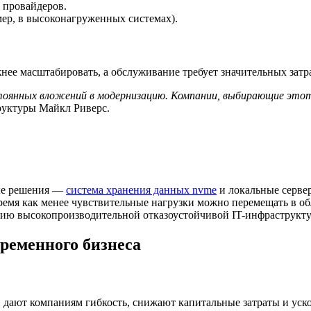
 провайдеров.
мер, в высоконагруженных системах).
нее масштабировать, а обслуживание требует значительных затра
тоянных вложений в модернизацию. Компании, выбирающие это
труктуры Майкл Риверс.
ные решения —
система хранения данных nvme
и локальные сервер
ремя как менее чувствительные нагрузки можно перемещать в о
ению высокопроизводительной отказоустойчивой IT-инфраструкт
временного бизнеса
и дают компаниям гибкость, снижают капитальные затраты и уск