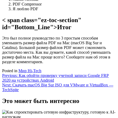
PDF Compressor
Я люблю PDF
< span class="ez-toc-section"
id="Bottom_Line">Итог
Это был полное руководство по 3 простым способам
уменьшить размер файла PDF на Mac (macOS Big Sur и
Catalina). Большой размер файлов PDF может сэкономить
достаточно места. Как вы думаете, какой способ уменьшить
размер файла на Mac проще всего? Сообщите нам об этом в
разделе комментариев.
Posted in
Мир Hi-Tech
Навигация
Previous:
Как обойти проверку учетной записи Google FRP
2020 на устройствах Android
по
Next:
Скачать macOS Big Sur ISO для VMware и VirtualBox —
записям
TechSpite
Это может быть интересно