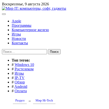
Перейти
Воскресенье, 9 августа 2026
к
содержимому
Apple
Программы
Компьютерное железо
Игры
Новости
Контакты
Найти:
Toп тегов:
#
Windows 10
#
Ростелеком
#
Игры
#
IP-TV
#
Обзор
#
Android
#
Оплата
Раздел
→
Мир Hi-Tech