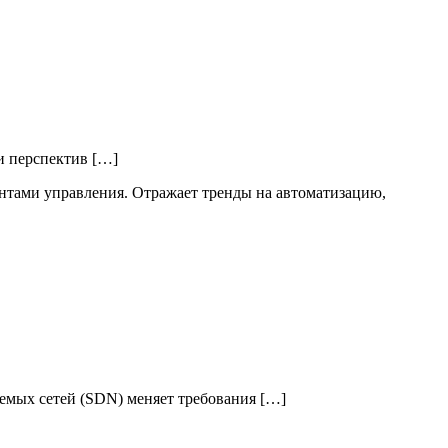
и перспектив […]
емых сетей (SDN) меняет требования […]