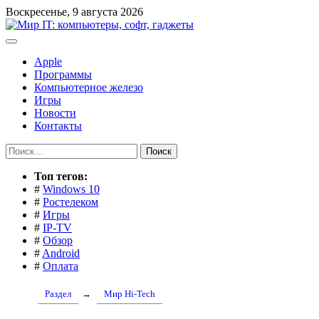
Перейти
Воскресенье, 9 августа 2026
к
содержимому
Apple
Программы
Компьютерное железо
Игры
Новости
Контакты
Найти:
Toп тегов:
#
Windows 10
#
Ростелеком
#
Игры
#
IP-TV
#
Обзор
#
Android
#
Оплата
Раздел
→
Мир Hi-Tech