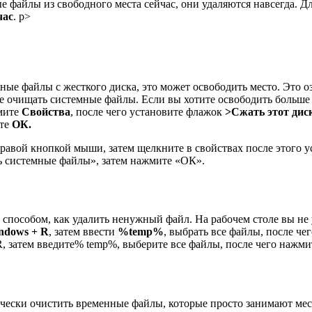
е файлы из свободного места сейчас, они удаляются навсегда. Д
час
. p>
е файлы с жесткого диска, это может освободить место. Это оз
е очищать системные файлы. Если вы хотите освободить больше 
жмите
Свойства
, после чего установите флажок
>Сжать этот диск
ите
ОК.
авой кнопкой мыши, затем щелкните в свойствах после этого ус
ь системные файлы», затем нажмите «ОК».
способом, как удалить ненужный файл. На рабочем столе вы не 
ndows + R
, затем ввести
%temp%
, выбрать все файлы, после че
, затем введите% temp%, выберите все файлы, после чего нажми
ески очистить временные файлы, которые просто занимают мест