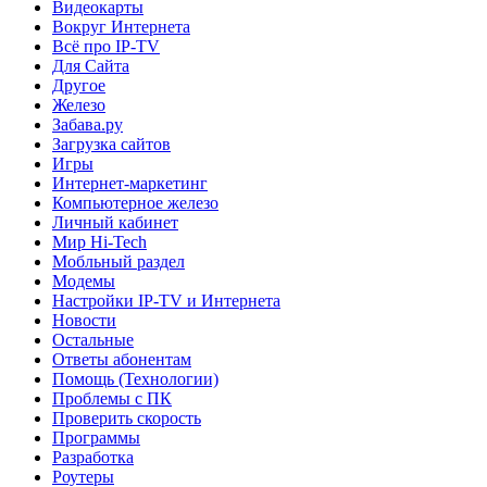
Видеокарты
Вокруг Интернета
Всё про IP-TV
Для Сайта
Другое
Железо
Забава.ру
Загрузка сайтов
Игры
Интернет-маркетинг
Компьютерное железо
Личный кабинет
Мир Hi-Tech
Мобльный раздел
Модемы
Настройки IP-TV и Интернета
Новости
Остальные
Ответы абонентам
Помощь (Технологии)
Проблемы с ПК
Проверить скорость
Программы
Разработка
Роутеры