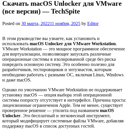
Скачать macOS Unlocker для VMware
(все версии) — TechSpite
Posted on
30 марта, 2022
11 ноября, 2025
by
Editor
В этом руководстве вы узнаете, как установить и
использовать
macOS Unlocker для VMware Workstation
.
VMware Workstation — это мощное программное обеспечение
для виртуализации, позволяющее запускать различные
операционные системы в изолированной среде без риска
повредить основную систему. Это особенно полезно для
разработчиков, тестировщиков и энтузиастов, которым
необходимо работать с разными ОС, включая Linux, Windows
и даже macOS.
Однако по умолчанию VMware Workstation не поддерживает
установку macOS — опция выбора этой операционной
системы попросту отсутствует в интерфейсе. Причина проста:
лицензионные ограничения Apple. Тем не менее, существует
проверенное решение — утилита под названием
macOS
Unlocker
. Это бесплатный и легковесный инструмент,
который модифицирует системные файлы VMware, добавляя
поддержку macOS в список доступных гостей.