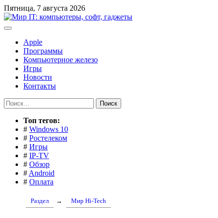
Перейти
Пятница, 7 августа 2026
к
содержимому
Apple
Программы
Компьютерное железо
Игры
Новости
Контакты
Найти:
Toп тегов:
#
Windows 10
#
Ростелеком
#
Игры
#
IP-TV
#
Обзор
#
Android
#
Оплата
Раздел
→
Мир Hi-Tech