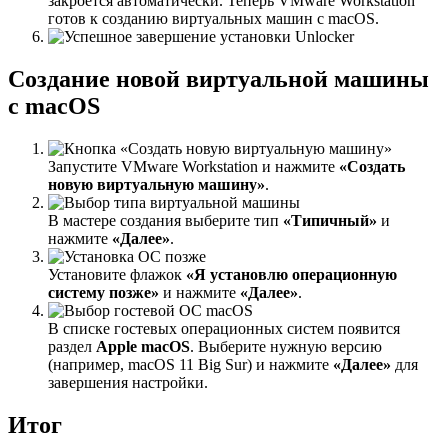
закроется автоматически. Теперь VMware Workstation
готов к созданию виртуальных машин с macOS.
Создание новой виртуальной машины
с macOS
Запустите VMware Workstation и нажмите
«Создать
новую виртуальную машину»
.
В мастере создания выберите тип
«Типичный»
и
нажмите
«Далее»
.
Установите флажок
«Я установлю операционную
систему позже»
и нажмите
«Далее»
.
В списке гостевых операционных систем появится
раздел
Apple macOS
. Выберите нужную версию
(например, macOS 11 Big Sur) и нажмите
«Далее»
для
завершения настройки.
Итог