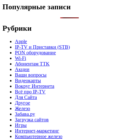
Популярные записи
Рубрики
Apple
IP-TV и Приставки (STB)
PON оборудование
Wi-Fi
Абонентам TTK
Акции
Ваши вопросы
Видеокарты
Вокруг Интернета
Всё про IP-TV
Для Сайта
Другое
Железо
Забава.ру
Загрузка сайтов
Игры
Интернет-маркетинг
Компьютерное железо