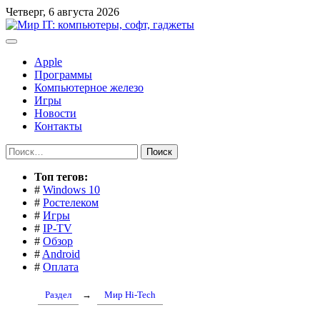
Перейти
Четверг, 6 августа 2026
к
содержимому
Apple
Программы
Компьютерное железо
Игры
Новости
Контакты
Найти:
Toп тегов:
#
Windows 10
#
Ростелеком
#
Игры
#
IP-TV
#
Обзор
#
Android
#
Оплата
Раздел
→
Мир Hi-Tech