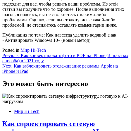
подходит для вас, чтобы решить ваши проблемы. Из этой
статьи вы получите что-то хорошее. После выполнения этих
шагов, я надеюсь, вы не столкнетесь с какими-либо
проблемами. Однако, если вы столкнулись с какой-либо
проблемой, не стесняйтесь оставлять комментарии ниже.
Публикация по теме: Как навсегда удалить водяной знак
«Активировать Windows 10» (новый метод)
Posted in
Мир Hi-Tech
Навигация
Previous:
Как конвертировать фото в PDF на iPhone (3 простых
способа) в 2021 году
по
Next:
Как заблокировать отслеживание рекламы Apple на
записям
iPhone и iPad
Это может быть интересно
Мир Hi-Tech
Как спроектировать сетевую