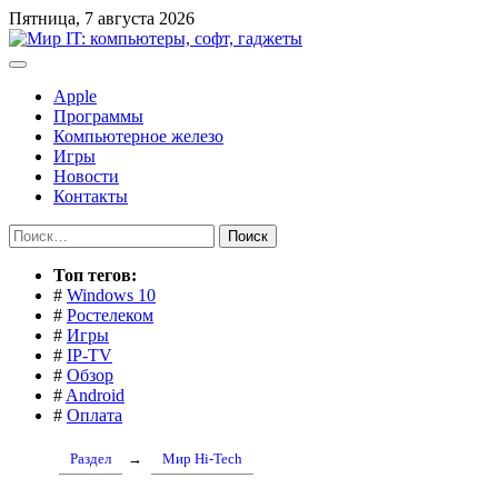
Перейти
Пятница, 7 августа 2026
к
содержимому
Apple
Программы
Компьютерное железо
Игры
Новости
Контакты
Найти:
Toп тегов:
#
Windows 10
#
Ростелеком
#
Игры
#
IP-TV
#
Обзор
#
Android
#
Оплата
Раздел
→
Мир Hi-Tech