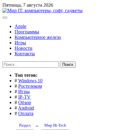
Перейти
Пятница, 7 августа 2026
к
содержимому
Apple
Программы
Компьютерное железо
Игры
Новости
Контакты
Найти:
Toп тегов:
#
Windows 10
#
Ростелеком
#
Игры
#
IP-TV
#
Обзор
#
Android
#
Оплата
Раздел
→
Мир Hi-Tech