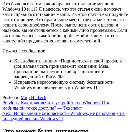
Это было все о том, как исправить отставание мыши в
Windows 10 и 11? Я надеюсь, что эта статья очень поможет
вам исправить отставание мыши. Из этой статьи вы получите
что-то хорошее. Это правильное место, где вы можете легко
решить свою проблему. После выполнения этих шагов, я
надеюсь, вы не столкнетесь с какими-либо проблемами. Если
вы столкнулись с какой-либо проблемой и если у вас есть
какие-либо предложения, оставьте комментарий.
Похожие сообщения:
Как добавить кнопку «Подписаться» в свой профиль
(социальная сеть принадлежит компании Meta,
признанной экстремистской организацией и
запрещенной в РФ)< /li>
Исправить неработающую систему безопасности
Windows в последней версии Windows 11;
Posted in
Мир Hi-Tech
Навигация
Previous:
Как подключить устройство с Windows 11 к
мобильной точке доступа? — Техспайт
по
Next:
Исправление безопасности Windows, не работающей в
записям
последней версии Windows 11
Это может быть интересно